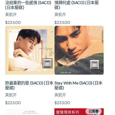
沒結果的一些感情 (SACD)
情歸何處 (SACD) (日本壓
本
(日本壓碟)
碟)
壓
黃凱芹
黃凱芹
碟)
原
$233.00
原
$233.00
妳
Stay
價
價
最
With
喜
Me
歡
(SACD)
的
(日
歌
本
(SACD)
壓
(日
碟)
本
壓
妳最喜歡的歌 (SACD) (日本
Stay With Me (SACD) (日本
碟)
壓碟)
壓碟)
黃凱芹
黃凱芹
原
$233.00
原
$233.00
環
Stay
價
價
已售罄
球
With