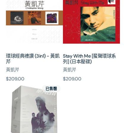
經
Me
典
[蜚
禮
聲
讚
環
(3in1)
球
-
系
黃
列]
凱
(日
環球經典禮讚 (3in1) - 黃凱
Stay With Me [蜚聲環球系
芹
本
芹
列] (日本壓碟)
壓
黃凱芹
黃凱芹
碟)
原
$209.00
原
$209.00
絶
價
價
已售罄
対
自
我:
黃
凱
芹
的