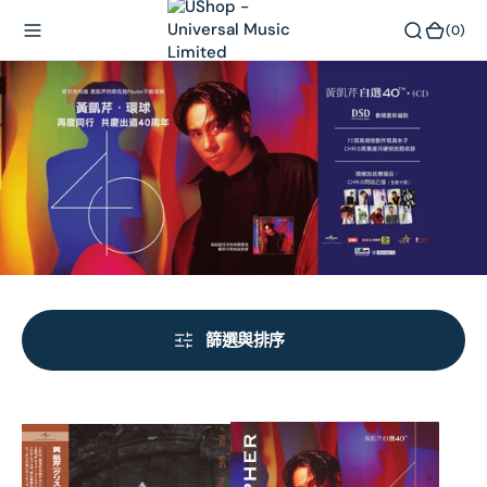
內
(0)
(0)
容
篩選與排序
Moody
黃
(UHQ
凱
CD)
芹