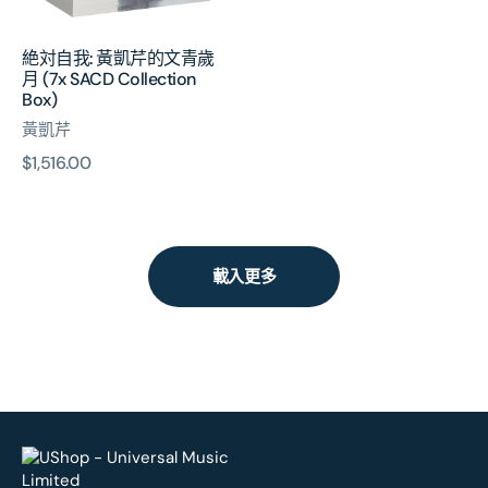
文
青
絶対自我: 黃凱芹的文青歲
歲
月 (7x SACD Collection
月
Box)
(7x
黃凱芹
SACD
Collection
原
$1,516.00
Box)
價
載入更多