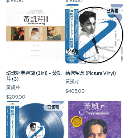
原
$186.00
原
$186.00
環
給
價
價
已售罄
球
您
經
留
典
念
禮
(Picture
讚
Vinyl)
(3in1)
-
黃
凱
環球經典禮讚 (3in1) - 黃凱
給您留念 (Picture Vinyl)
芹
芹 (3)
(3)
黃凱芹
黃凱芹
原
$405.00
原
$209.00
價
給
寶
價
已售罄
您
麗
留
金
念
88
(Color
極
Vinyl)
品