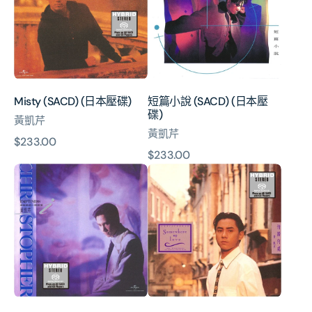
壓
(SACD)
碟)
(日
本
壓
碟)
Misty (SACD) (日本壓碟)
短篇小說 (SACD) (日本壓
碟)
黃凱芹
黃凱芹
原
$233.00
原
$233.00
價
沒
情
價
結
歸
果
何
的
處
一
(SACD)
些
(日
感
本
情
壓
(SACD)
碟)
(日