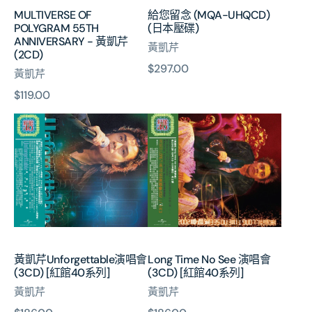
(2CD)
碟)
MULTIVERSE OF
給您留念 (MQA-UHQCD)
POLYGRAM 55TH
(日本壓碟)
ANNIVERSARY - 黃凱芹
黃凱芹
(2CD)
原
$297.00
黃凱芹
價
原
$119.00
黃
Long
價
凱
Time
芹
No
Unforgettable
See
演
演
唱
唱
會
會
(3CD)
(3CD)
[紅
[紅
館
館
黃凱芹Unforgettable演唱會
Long Time No See 演唱會
40
40
(3CD) [紅館40系列]
(3CD) [紅館40系列]
系
系
黃凱芹
黃凱芹
列]
列]