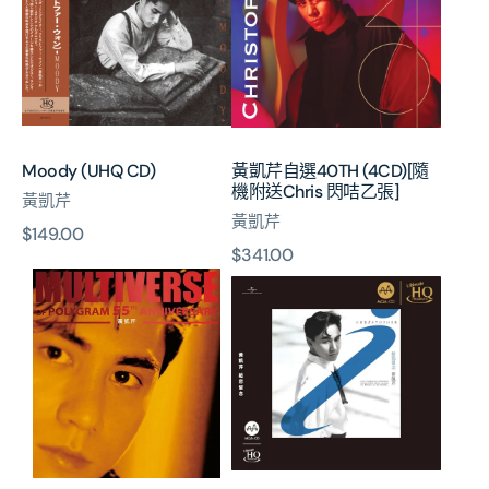
自
選
40TH
(4CD)
[隨
機
附
Moody (UHQ CD)
黃凱芹自選40TH (4CD)[隨
送
機附送Chris 閃咭乙張]
黃凱芹
Chris
黃凱芹
閃
原
$149.00
咭
原
$341.00
價
乙
MULTIVERSE
給
價
張]
OF
您
POLYGRAM
留
55TH
念
ANNIVERSARY
(MQA-
-
UHQCD)
黃
(日
凱
本
芹
壓