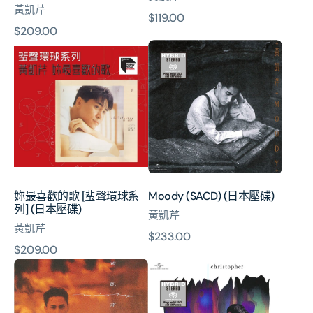
黃凱芹
原
$119.00
原
$209.00
價
妳
Moody
價
最
(SACD)
喜
(日
歡
本
的
壓
歌
碟)
[蜚
聲
環
球
妳最喜歡的歌 [蜚聲環球系
Moody (SACD) (日本壓碟)
系
列] (日本壓碟)
列]
黃凱芹
黃凱芹
(日
原
$233.00
本
原
$209.00
價
壓
Misty
短
價
碟)
(SACD)
篇
(日
小
本
說