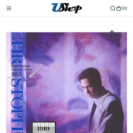
內
(0)
(0)
容
在
相
簿
中
開
啟