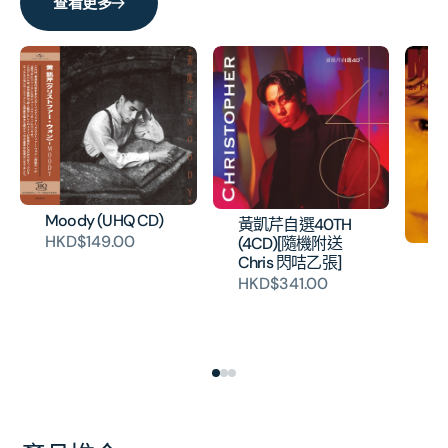
壓
壓
查看更多
碟)
碟)
的
的
數
數
量
量
Moody (UHQ CD)
黃凱芹自選40TH
HKD$149.00
(4CD)[隨機附送
MU
Chris 閃咭乙張]
P
HKD$341.00
AN
黃
HK