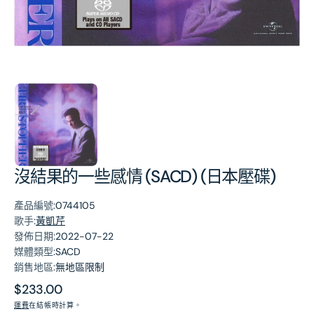
第
1
張
圖
片
沒結果的一些感情 (SACD) (日本壓碟)
產品編號:
0744105
歌手:
黃凱芹
發佈日期:
2022-07-22
媒體類型:
SACD
銷售地區:
無地區限制
原
$233.00
價
運費
在結帳時計算。