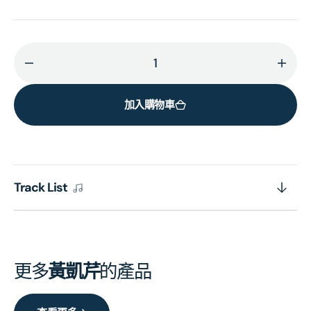
減
增
少
加
加入購物車
沒
沒
結
結
果
果
的
的
一
一
Track List
些
些
感
感
情
情
(SACD)
(SAC
更多
黃凱芹
的產品
(日
(日
本
本