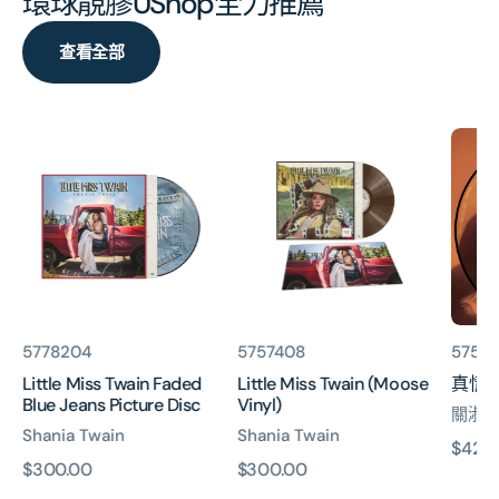
環球靚膠UShop全力推薦
查看全部
Little
Little
真
Miss
Miss
情
Twain
Twain
(Pictu
Faded
(Moose
Vinyl)
Blue
Vinyl)
Jeans
Picture
Disc
貨
貨
貨
5778204
5757408
5757
號:
號:
號:
Little Miss Twain Faded
Little Miss Twain (Moose
真情 (P
Blue Jeans Picture Disc
Vinyl)
關淑
Shania Twain
Shania Twain
原
$420
原
$300.00
原
$300.00
價
價
價