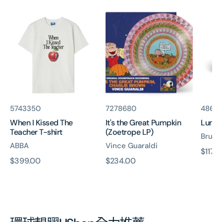
When
It's
Lunar
I
the
(CD)
Kissed
Great
The
Pumpkin
Teacher
(Zoetrope
T-
LP)
shirt
貨
貨
貨
5743350
7278680
48687
號:
號:
號:
When I Kissed The
It's the Great Pumpkin
Lunar
Teacher T-shirt
(Zoetrope LP)
Bruce
ABBA
Vince Guaraldi
原
$117.
原
$399.00
原
$234.00
價
價
價