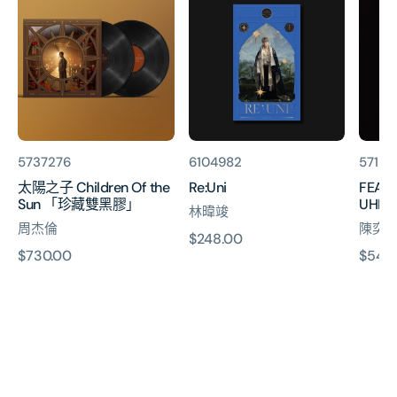
陽
and
之
DREA
子
(4K
Children
UHD
Of
2-
the
Blu-
Sun
ray)
「珍
貨
貨
貨
5737276
6104982
57152
藏
號:
號:
號:
太陽之子 Children Of the
Re:Uni
FEAR 
雙
Sun 「珍藏雙黑膠」
UHD 2
黑
林暐竣
膠」
周杰倫
陳奕
原
$248.00
原
$730.00
原
$540
價
價
價