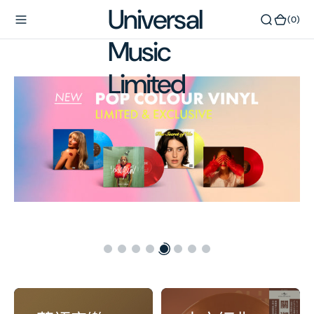
內
(0)
(0)
容
Slide
Sl
link
lin