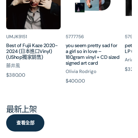
2020-
for
girl
2024
a
LP
(日
girl
(stor
本
so
exclu
進
in
貨
貨
貨
UMJK9151
5777756
5792
口
love
號:
號:
號:
Best of Fujii Kaze 2020-
you seem pretty sad for
petal 
Vinyl)
–
2024 (日本進口Vinyl)
a girl so in love –
LP (st
(UShop
180gram
(UShop獨家銷售)
180gram vinyl + CD sized
獨
vinyl
Arian
signed art card
藤井風
家
+
原
$320
Olivia Rodrigo
銷
CD
原
$380.00
價
售)
sized
原
$400.00
價
signed
價
art
card
最新上架
查看全部