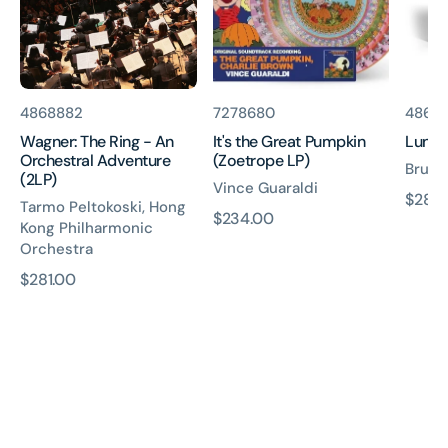
An
(Zoetrope
Orchestral
LP)
Adventure
(2LP)
貨
貨
貨
4868882
7278680
4868
號:
號:
號:
Wagner: The Ring - An
It's the Great Pumpkin
Lunari
Orchestral Adventure
(Zoetrope LP)
Bruce
(2LP)
Vince Guaraldi
原
$281.
Tarmo Peltokoski, Hong
原
$234.00
價
Kong Philharmonic
價
Orchestra
原
$281.00
價