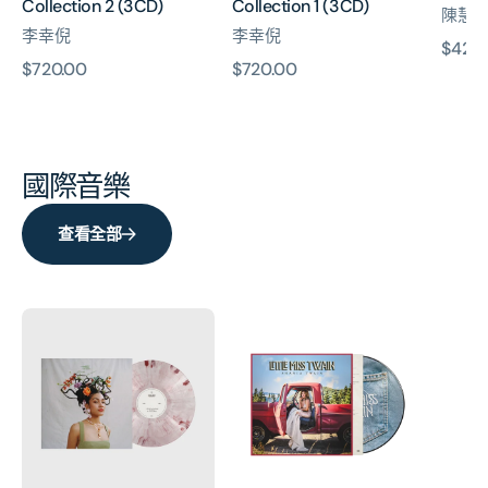
Collection 2 (3CD)
Collection 1 (3CD)
陳慧
李幸倪
李幸倪
原
$420
原
$720.00
原
$720.00
價
價
價
國際音樂
查看全部
Growth
Little
Little
5th
Miss
Miss
Anniversary
Twain
Twain
Vinyl
Faded
(Moo
Blue
Vinyl)
Jeans
Picture
Disc