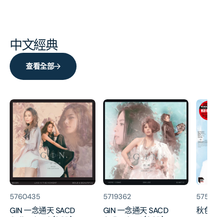
中文經典
查看全部
GIN
GIN
秋
一
一
色
念
念
(ARS
通
通
Vinyl)
天
天
SACD
SACD
Collection
Collection
2
1
(3CD)
(3CD)
貨
貨
貨
5760435
5719362
5756
號:
號:
號:
GIN 一念通天 SACD
GIN 一念通天 SACD
秋色 (A