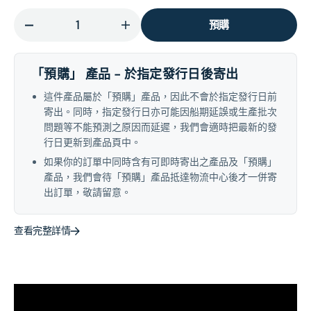
價
預購
減
增
少
加
petal
petal
「預購」 產品 - 於指定發行日後寄出
exclusive
exclusive
這件產品屬於「預購」產品，因此不會於指定發行日前
picture
picture
寄出。同時，指定發行日亦可能因船期延誤或生產批次
disc
disc
問題等不能預測之原因而延遲，我們會適時把最新的發
的
的
行日更新到產品頁中。
數
數
如果你的訂單中同時含有可即時寄出之產品及「預購」
量
量
產品，我們會待「預購」產品抵達物流中心後才一併寄
出訂單，敬請留意。
查看完整詳情