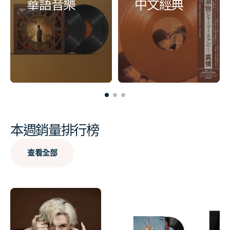
華語音樂
中文經典
本週銷量排行榜
查看全部
Best
you
petal
of
seem
-
Fujii
pretty
cloud
Kaze
sad
gray