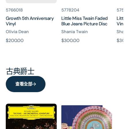
貨
貨
貨
5766018
5778204
5757
號:
號:
號:
Growth 5th Anniversary
Little Miss Twain Faded
Littl
Vinyl
Blue Jeans Picture Disc
Vinyl)
Olivia Dean
Shania Twain
Shani
原
$200.00
原
$300.00
原
$300
價
價
價
古典爵士
查看全部
Wagner:
It's
Lunar
The
the
(2LP)
Ring
Great
-
Pumpkin