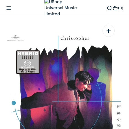
內
(0)
(0)
容
在
相
簿
中
開
啟