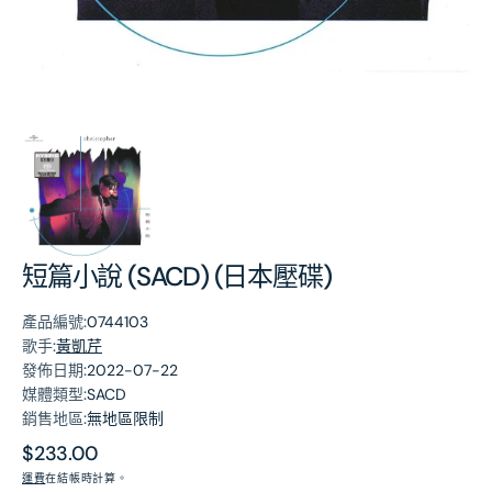
第
1
張
圖
片
短篇小說 (SACD) (日本壓碟)
產品編號:
0744103
歌手:
黃凱芹
發佈日期:
2022-07-22
媒體類型:
SACD
銷售地區:
無地區限制
原
$233.00
價
運費
在結帳時計算。