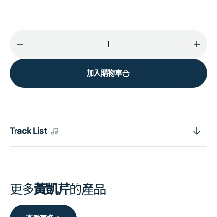
減
增
少
加
加入購物車
短
短
篇
篇
小
小
說
說
(SACD)
(SAC
Track List
(日
(日
本
本
壓
壓
碟)
碟)
更多
黃凱芹
的產品
的
的
數
數