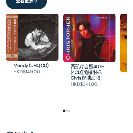
量
量
查看更多
Moody (UHQ CD)
黃凱芹自選40TH
HKD$149.00
(4CD)[隨機附送
MU
Chris 閃咭乙張]
P
HKD$341.00
AN
黃
HK