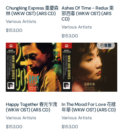
CD)
(WKW
Chungking Express 重慶森
Ashes Of Time - Redux 東
OST)
林 (WKW OST) (ARS CD)
邪西毒 (WKW OST) (ARS
(ARS
CD)
Various Artists
CD)
Various Artists
原
$153.00
原
$153.00
價
Happy
In
價
已售罄
Together
The
春
Mood
光
For
乍
Love
洩
花
(WKW
樣
OST)
年
(ARS
華
CD)
(WKW
Happy Together 春光乍洩
In The Mood For Love 花樣
OST)
(WKW OST) (ARS CD)
年華 (WKW OST) (ARS CD)
(ARS
Various Artists
Various Artists
CD)
原
$153.00
原
$153.00