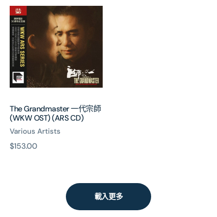
The
價
價
Grandmaster
一
代
宗
師
(WKW
OST)
(ARS
CD)
The Grandmaster 一代宗師
(WKW OST) (ARS CD)
Various Artists
原
$153.00
價
載入更多