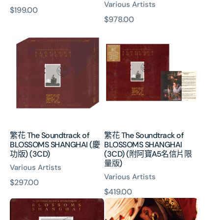
Various Artists
乙
原
$199.00
原
$978.00
張)
價
繁
繁
價
花
花
The
The
Soundtrack
Soundtrack
of
of
BLOSSOMS
BLOSSOMS
SHANGHAI
SHANGHAI
(慶
(3CD)
功
(附
版)
阿
繁花 The Soundtrack of
繁花 The Soundtrack of
(3CD)
寶
BLOSSOMS SHANGHAI (慶
BLOSSOMS SHANGHAI
A5
功版) (3CD)
(3CD) (附阿寶A5名信片限
名
量版)
Various Artists
信
Various Artists
片
原
$297.00
原
$419.00
限
價
繁
The
量
價
花
Eagle
版)