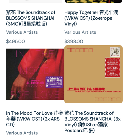
(限
(Zoetrope
量
Vinyl)
繁花 The Soundtrack of
Happy Together 春光乍洩
編
BLOSSOMS SHANGHAI
(WKW OST) (Zoetrope
號
(3MC)(限量編號版)
Vinyl)
版)
Various Artists
Various Artists
原
$495.00
原
$398.00
In
繁
價
價
The
花
Mood
The
For
Soundtrack
Love
of
花
BLOSSOMS
樣
SHANGHAI
年
(3x
華
Vinyl)
(WKW
(附
In The Mood For Love 花樣
繁花 The Soundtrack of
OST)
UShop
年華 (WKW OST) (2x ARS
BLOSSOMS SHANGHAI (3x
(2x
獨
CD)
Vinyl) (附UShop獨家
ARS
家
Postcard乙張)
Various Artists
CD)
Postcard