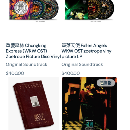
林
使
Chungking
Fallen
Express
Angels
(WKW
WKW
OST)
OST
Zoetrope
zoetrope
Picture
vinyl
重慶森林 Chungking
墮落天使 Fallen Angels
Disc
picture
Express (WKW OST)
WKW OST zoetrope vinyl
Vinyl
LP
Zoetrope Picture Disc Vinyl
picture LP
Original Soundtrack
Original Soundtrack
原
$400.00
原
$400.00
繁
Happy
價
價
已售罄
花
Together
The
春
Soundtrack
光
of
乍
BLOSSOMS
洩
SHANGHAI
(WKW
(3MC)
OST)