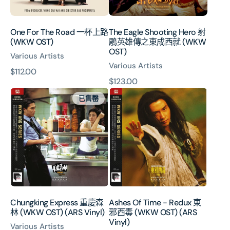
路
雄
(WKW
傳
OST)
之
One For The Road 一杯上路
The Eagle Shooting Hero 射
東
(WKW OST)
鵰英雄傳之東成西就 (WKW
成
OST)
Various Artists
西
Various Artists
就
原
$112.00
(WKW
原
$123.00
價
OST)
Chungking
Ashes
價
已售罄
Express
Of
重
Time
慶
-
森
Redux
林
東
(WKW
邪
OST)
西
(ARS
毒
Vinyl)
(WKW
Chungking Express 重慶森
Ashes Of Time - Redux 東
OST)
林 (WKW OST) (ARS Vinyl)
邪西毒 (WKW OST) (ARS
(ARS
Vinyl)
Various Artists
Vinyl)