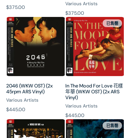
Various Artists
原
$375.00
原
$375.00
價
2046
In
價
已售罄
(WKW
The
OST)
Mood
(2x
For
45rpm
Love
ARS
花
Vinyl)
樣
年
華
(WKW
2046 (WKW OST) (2x
In The Mood For Love 花樣
OST)
45rpm ARS Vinyl)
年華 (WKW OST) (2x ARS
(2x
Vinyl)
Various Artists
ARS
Various Artists
Vinyl)
原
$445.00
原
$445.00
價
The
Happy
價
已售罄
Grandmaster
Together
一
春