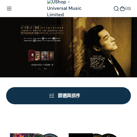
內
(0)
(0)
容
篩選與排序
重
墮
慶
落
森
天