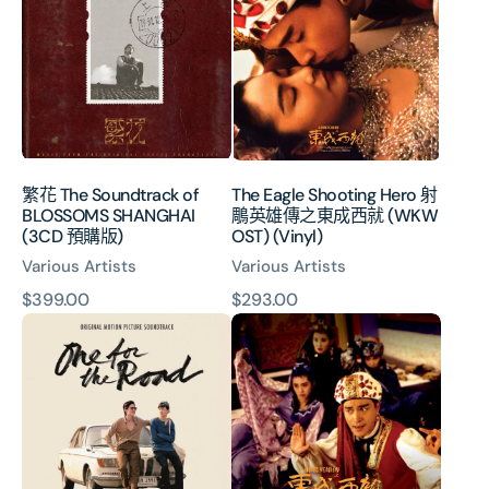
The
Shooting
Soundtrack
Hero
of
射
BLOSSOMS
鵰
SHANGHAI
英
(3CD
雄
預
傳
購
之
繁花 The Soundtrack of
The Eagle Shooting Hero 射
版)
東
BLOSSOMS SHANGHAI
鵰英雄傳之東成西就 (WKW
成
(3CD 預購版)
OST) (Vinyl)
西
Various Artists
Various Artists
就
(WKW
原
$399.00
原
$293.00
OST)
One
The
價
價
(Vinyl)
For
Eagle
The
Shooting
Road
Hero
一
射
杯
鵰
上
英