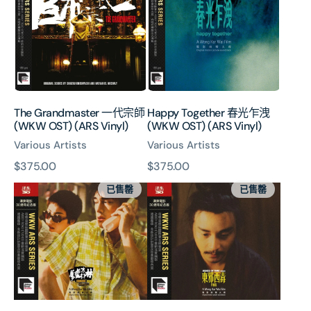
代
光
宗
乍
師
洩
(WKW
(WKW
OST)
OST)
(ARS
(ARS
Vinyl)
Vinyl)
The Grandmaster 一代宗師
Happy Together 春光乍洩
(WKW OST) (ARS Vinyl)
(WKW OST) (ARS Vinyl)
Various Artists
Various Artists
原
$375.00
原
$375.00
Chungking
Ashes
價
價
已售罄
已售罄
Express
Of
重
Time
慶
-
森
Redux
林
東
(WKW
邪
OST)
西
(ARS
毒