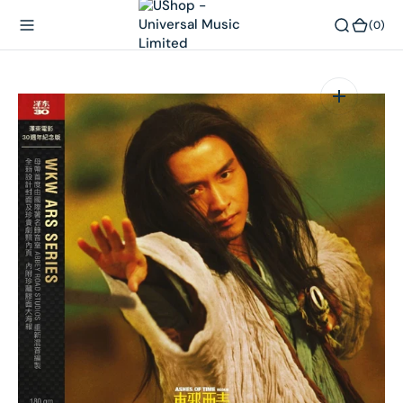
內
(0)
(0)
容
在
相
簿
中
開
啟