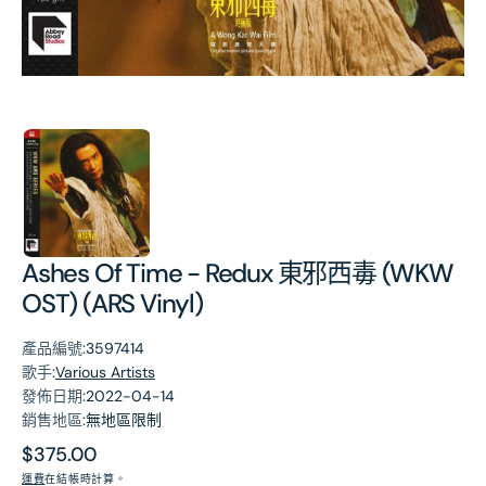
第
1
張
圖
片
Ashes Of Time - Redux 東邪西毒 (WKW
OST) (ARS Vinyl)
產品編號:
3597414
歌手:
Various Artists
發佈日期:
2022-04-14
銷售地區:
無地區限制
原
$375.00
價
運費
在結帳時計算。