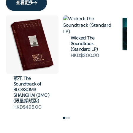
查看更多
Vinyl)
Vinyl
的
的
數
數
量
量
Wicked: The
Soundtrack
(Standard LP)
HKD$300.00
Jo
- 
Mo
(V
繁花 The
H
Soundtrack of
BLOSSOMS
SHANGHAI (3MC)
(限量編號版)
HKD$495.00