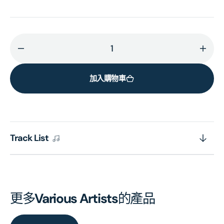
減
增
少
加
加入購物車
Ashes
Ashe
Of
Of
Time
Time
-
-
Redux
Redu
Track List
東
東
邪
邪
西
西
毒
毒
(WKW
(WK
更多
Various Artists
的產品
OST)
OST)
(ARS
(ARS