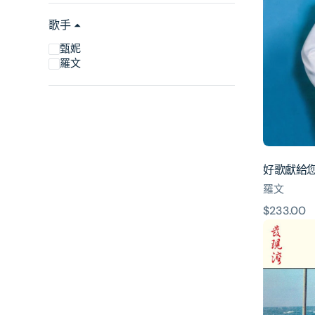
給
您
歌手
(SACD)
甄妮
(日
羅文
本
壓
碟)
好歌獻給您 
羅文
原
$233.00
風
價
之
戀、
親
情、