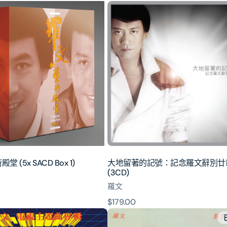
大
地
留
著
的
記
號：
記
念
羅
文
辭
別
 (5x SACD Box 1)
大地留著的記號：記念羅文辭別廿
廿
(3CD)
載
羅文
(3CD)
原
$179.00
盼
價
望