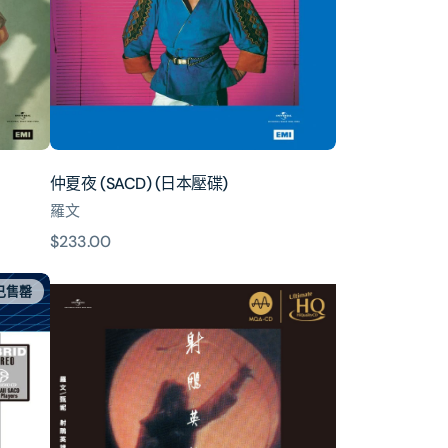
本
壓
碟)
仲夏夜 (SACD) (日本壓碟)
羅文
原
$233.00
價
射
已售罄
鵰
英
雄
傳
(MQA-
UHQCD)