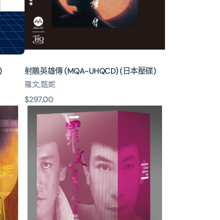
(日
本
壓
碟)
)
射鵰英雄傳 (MQA-UHQCD) (日本壓碟)
羅文,甄妮
原
$297.00
羅
價
文
的
藝
術
殿
堂
(5x
SACD