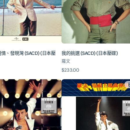
(日
本
壓
碟)
、發現灣 (SACD) (日本壓
我的挑選 (SACD) (日本壓碟)
羅文
原
$233.00
價
電
視
主
題
曲
專
輯