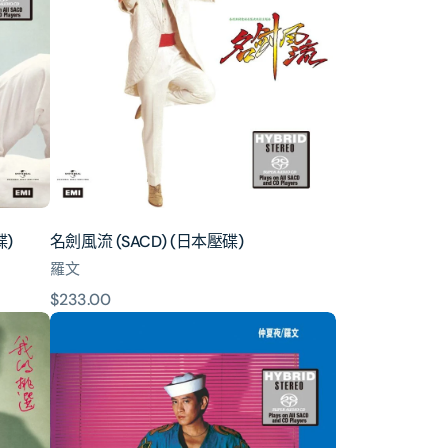
流
(SACD)
(日
本
壓
碟)
碟)
名劍風流 (SACD) (日本壓碟)
羅文
原
$233.00
仲
價
夏
夜
(SACD)
(日