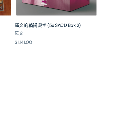
Box
2)
羅文的藝術殿堂 (5x SACD Box 2)
羅文
原
$1,141.00
價