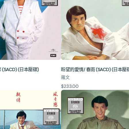
愛
情/
春
雨
(SACD)
(日
本
壓
碟)
(SACD) (日本壓碟)
盼望的愛情/ 春雨 (SACD) (日本壓
羅文
原
$233.00
我
價
的
挑
選
(SACD)