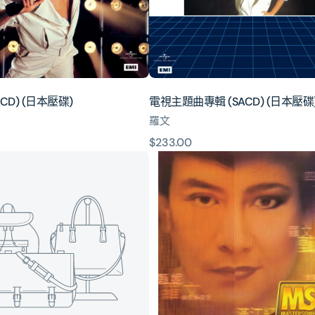
(SACD)
(日
本
壓
碟)
CD) (日本壓碟)
電視主題曲專輯 (SACD) (日本壓碟
羅文
原
$233.00
EMI
價
88
極
品
音
色
系
列:
射