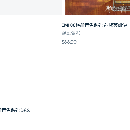
鵰
英
雄
傳
EMI 88極品音色系列: 射鵰英雄傳
羅文,甄妮
原
$88.00
價
極品音色系列: 羅文