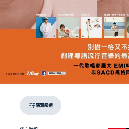
隱藏篩選
射