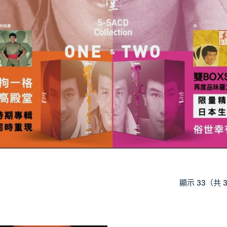
顯示 33（共 
我