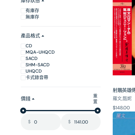
庫存狀態
鵰
有庫存
英
無庫存
雄
傳
(UHQ
產品格式
CD)
CD
MQA-UHQCD
SACD
SHM-SACD
UHQCD
卡式錄音帶
射鵰英雄傳 
重
羅文,甄妮
價錢
置
原
$148.00
好
價
歌
$
$
獻