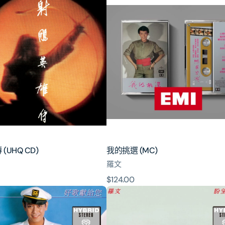
的
挑
選
(MC)
(UHQ CD)
我的挑選 (MC)
羅文
原
$124.00
盼
價
望
的