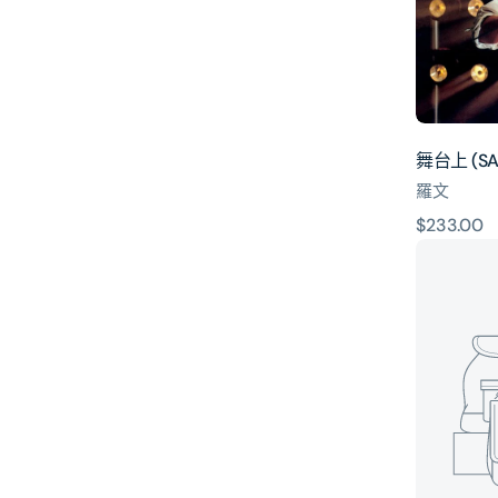
碟)
舞台上 (SA
羅文
原
$233.00
EMI
價
88
極
品
音
色
系
列:
羅