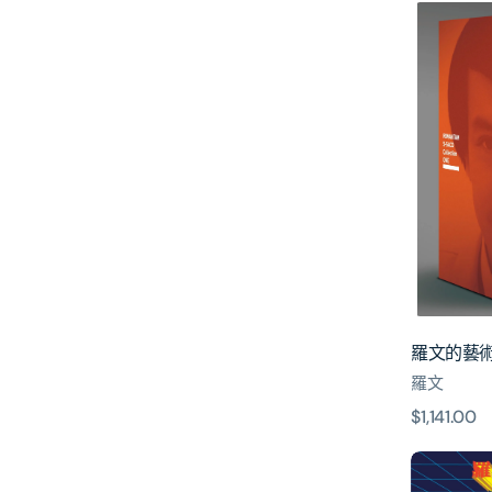
羅
價
文
的
藝
術
殿
堂
(5x
SACD
Box
1)
羅文的藝術殿堂
羅文
原
$1,141.00
價
電
視