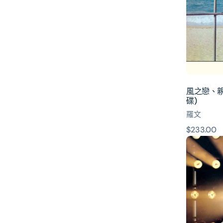
發
現
灣
(SACD)
(日
本
壓
碟)
風之戀、親情
碟)
羅文
原
$233.00
舞
價
台
上
(SACD)
(日
本
壓