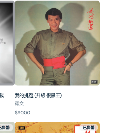
我
的
挑
選
(升
級
復
黑
王)
載
我的挑選 (升級 復黑王)
羅文
原
$90.00
價
卉
已售罄
已售罄
(升