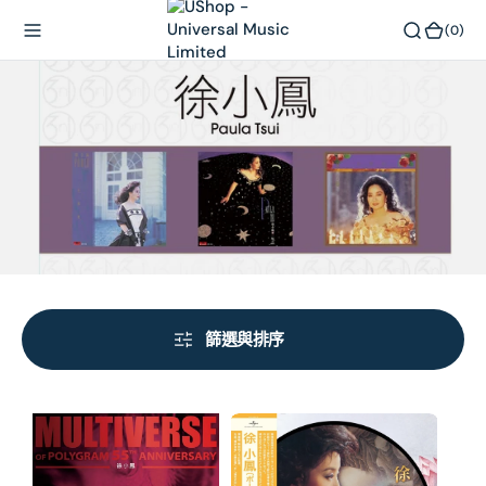
內
(0)
(0)
容
篩選與排序
MULTIVERSE
每
OF
一
POLYGRAM
步