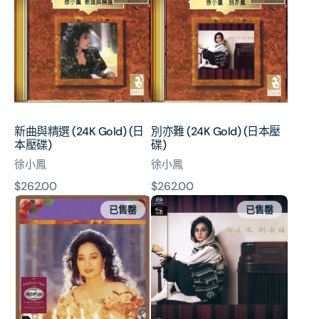
與
難
精
(24K
選
Gold)
(24K
(日
Gold)
本
(日
壓
本
碟)
壓
新曲與精選 (24K Gold) (日
別亦難 (24K Gold) (日本壓
碟)
本壓碟)
碟)
徐小鳳
徐小鳳
原
$262.00
原
$262.00
文
別
價
價
已售罄
已售罄
明
亦
淚
難
(ARS
(SHM-
Vinyl)
SACD)
(日
本
壓