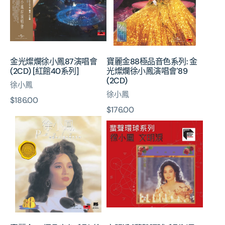
小
品
鳳
音
87
色
演
系
唱
列:
金光燦爛徐小鳳87演唱會
寶麗金88極品音色系列: 金
會
金
(2CD) [紅館40系列]
光燦爛徐小鳳演唱會'89
(2CD)
光
(2CD)
徐小鳳
[紅
燦
徐小鳳
館
爛
原
$186.00
40
徐
原
$176.00
價
系
小
寶
文
價
列]
鳳
麗
明
演
金
淚
唱
88
[蜚
會'89
極
聲
(2CD)
品
環
音
球
色
系
系
列]
列:
(日