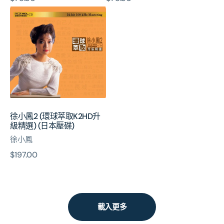
徐
價
價
小
鳳
2
(環
球
萃
取
K2HD
升
徐小鳳2 (環球萃取K2HD升
級
級精選) (日本壓碟)
精
徐小鳳
選)
(日
原
$197.00
本
價
壓
碟)
載入更多