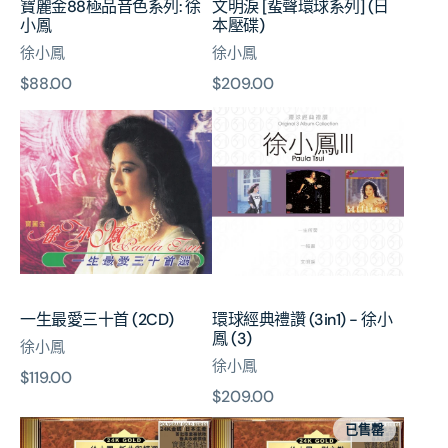
寶麗金88極品音色系列: 徐
文明淚 [蜚聲環球系列] (日
徐
本
小鳳
本壓碟)
小
壓
徐小鳳
徐小鳳
鳳
碟)
原
$88.00
原
$209.00
一
環
價
價
生
球
最
經
愛
典
三
禮
十
讚
首
(3in1)
(2CD)
-
徐
小
一生最愛三十首 (2CD)
環球經典禮讚 (3in1) - 徐小
鳳
鳳 (3)
徐小鳳
(3)
徐小鳳
原
$119.00
原
$209.00
價
新
別
價
已售罄
曲
亦