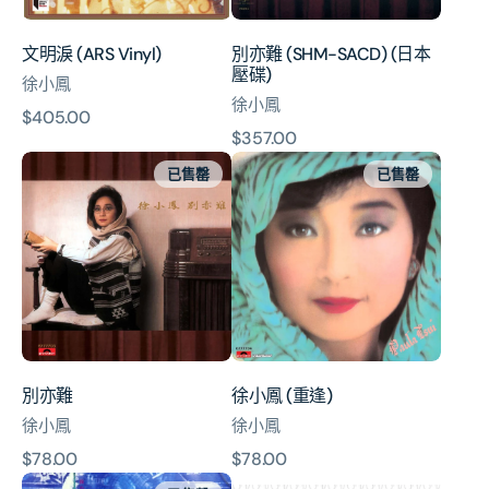
碟)
文明淚 (ARS Vinyl)
別亦難 (SHM-SACD) (日本
壓碟)
徐小鳳
徐小鳳
原
$405.00
原
$357.00
價
別
徐
價
已售罄
已售罄
亦
小
難
鳳
(重
逢)
別亦難
徐小鳳 (重逢)
徐小鳳
徐小鳳
原
$78.00
原
$78.00
一
環
價
價