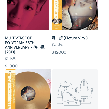
55TH
(Picture
ANNIVERSARY
Vinyl)
-
徐
小
鳳
(2CD)
MULTIVERSE OF
每一步 (Picture Vinyl)
POLYGRAM 55TH
徐小鳳
ANNIVERSARY - 徐小鳳
(2CD)
原
$420.00
價
徐小鳳
原
$119.00
每
金
價
一
光
步
燦
(Transparent
爛
Peach
徐
Vinyl)
小
鳳
演