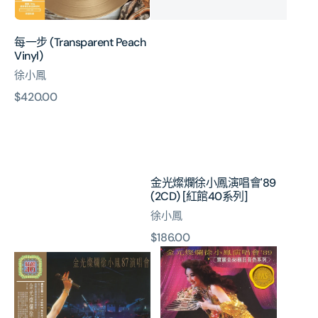
唱
會'89
每一步 (Transparent Peach
(2CD)
Vinyl)
[紅
徐小鳳
館
40
原
$420.00
系
價
列]
金光燦爛徐小鳳演唱會'89
(2CD) [紅館40系列]
徐小鳳
原
$186.00
金
寶
價
光
麗
燦
金
爛
88
徐
極