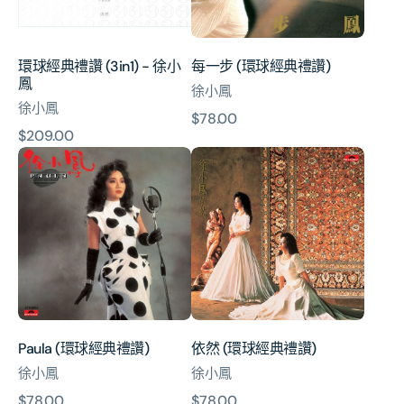
-
禮
徐
讚)
小
環球經典禮讚 (3in1) - 徐小
每一步 (環球經典禮讚)
鳳
鳳
徐小鳳
徐小鳳
原
$78.00
原
$209.00
價
Paula
依
價
(環
然
球
(環
經
球
典
經
禮
典
讚)
禮
讚)
Paula (環球經典禮讚)
依然 (環球經典禮讚)
徐小鳳
徐小鳳
原
$78.00
原
$78.00