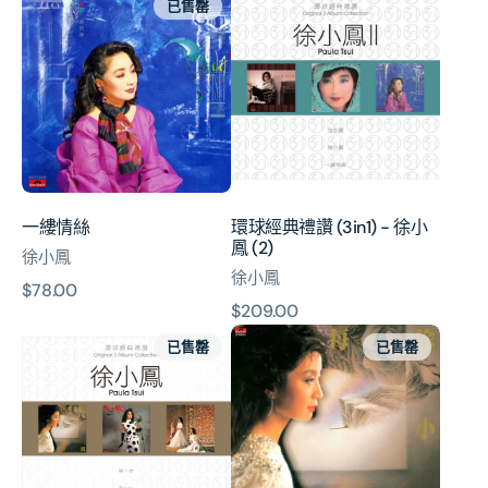
已售罄
縷
球
情
經
絲
典
禮
讚
(3in1)
-
徐
小
一縷情絲
環球經典禮讚 (3in1) - 徐小
鳳
鳳 (2)
徐小鳳
(2)
徐小鳳
原
$78.00
原
$209.00
價
環
每
價
已售罄
已售罄
球
一
經
步
典
(環
禮
球
讚
經
(3in1)
典