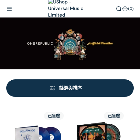
內
(0)
(0)
容
篩選與排序
Dreaming
OneRepublic
已售罄
已售罄
Out
The
Loud
Collection
-
1LP
Store
Zoetrope