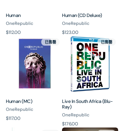
Human
Human (CD Deluxe)
OneRepublic
OneRepublic
原
$112.00
原
$123.00
Human
Live
價
價
已售罄
已售罄
(MC)
In
South
Africa
(Blu-
Ray)
Human (MC)
Live In South Africa (Blu-
Ray)
OneRepublic
OneRepublic
原
$117.00
原
$176.00
價
Live
Native
價