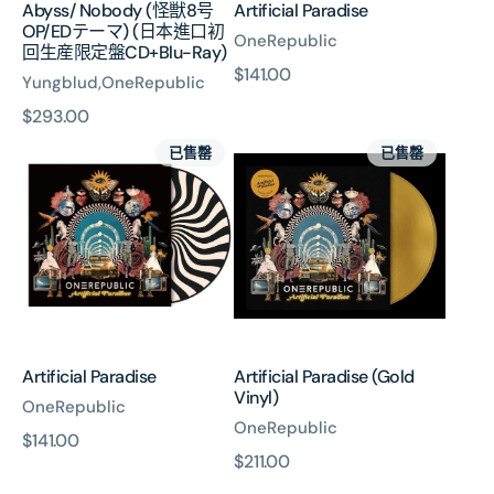
Abyss/ Nobody (怪獣8号
Artificial Paradise
(日
OP/EDテーマ) (日本進口初
本
OneRepublic
回生産限定盤CD+Blu-Ray)
進
原
$141.00
Yungblud,OneRepublic
口
價
初
原
$293.00
回
Artificial
Artificial
價
已售罄
已售罄
生
Paradise
Paradise
産
(Gold
限
Vinyl)
定
盤
CD+Blu-
Ray)
Artificial Paradise
Artificial Paradise (Gold
Vinyl)
OneRepublic
OneRepublic
原
$141.00
原
$211.00
價
Dear
Human
價