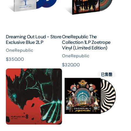
Exclusive
Vinyl
Blue
(Limited
2LP
Edition)
Dreaming Out Loud - Store
OneRepublic The
Exclusive Blue 2LP
Collection 1LP Zoetrope
Vinyl (Limited Edition)
OneRepublic
OneRepublic
原
$350.00
原
$320.00
價
Abyss/
Artificial
價
已售罄
Nobody
Paradise
(怪
獣
8
号
OP/ED
テ
ー
マ)