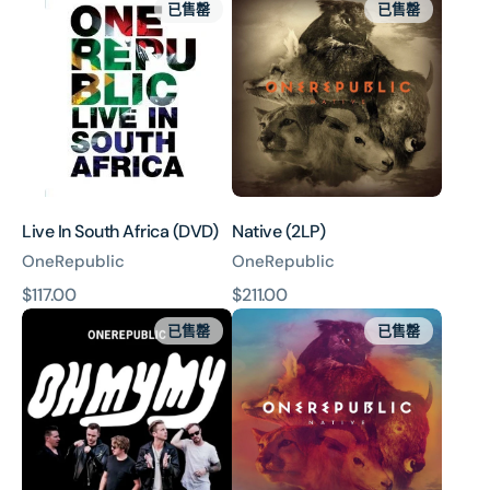
已售罄
已售罄
In
(2LP)
South
Africa
(DVD)
Live In South Africa (DVD)
Native (2LP)
OneRepublic
OneRepublic
原
$117.00
原
$211.00
Oh
Native
價
價
已售罄
已售罄
My
My