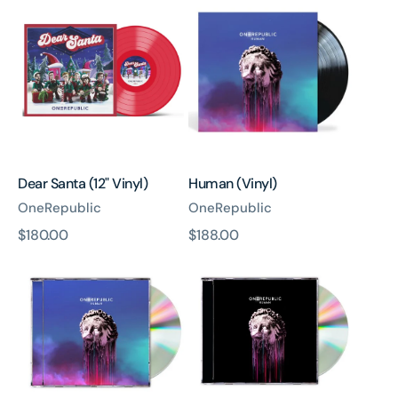
Santa
(Vinyl)
(12"
Vinyl)
Dear Santa (12" Vinyl)
Human (Vinyl)
OneRepublic
OneRepublic
原
$180.00
原
$188.00
Human
Human
價
價
(CD
Deluxe)