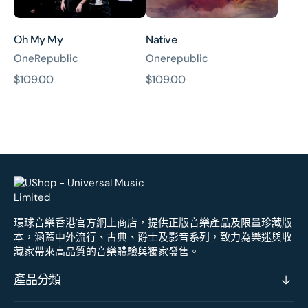
Oh My My
Native
OneRepublic
Onerepublic
原
$109.00
原
$109.00
價
價
環球音樂香港官方網上商店，提供正版音樂產品及限量珍藏版
本，涵蓋中外流行、古典、爵士及影音系列，致力為樂迷與收
藏家帶來高品質的音樂體驗與獨家發售。
產品分類