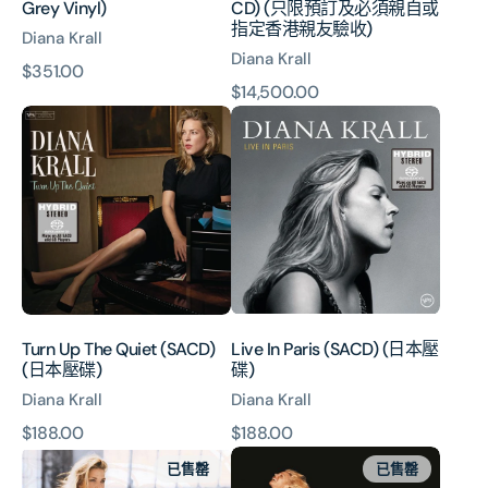
Grey Vinyl)
CD) (只限預訂及必須親自或
訂
指定香港親友驗收)
Diana Krall
及
Diana Krall
必
原
$351.00
須
原
$14,500.00
價
親
Turn
Live
價
自
Up
In
或
The
Paris
指
Quiet
(SACD)
定
(SACD)
(日
香
(日
本
港
本
壓
親
壓
碟)
友
碟)
驗
Turn Up The Quiet (SACD)
Live In Paris (SACD) (日本壓
收)
(日本壓碟)
碟)
Diana Krall
Diana Krall
原
$188.00
原
$188.00
The
When
價
價
已售罄
已售罄
Look
I