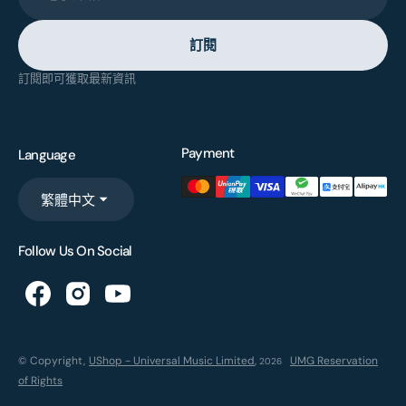
訂閱
訂閱即可獲取最新資訊
Payment
Language
繁體中文
Follow Us On Social
© Copyright,
UShop - Universal Music Limited
,
UMG Reservation
2026
of Rights