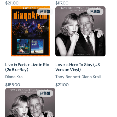
原
$211.00
原
$117.00
Live
Love
價
價
已售罄
已售罄
in
Is
Paris
Here
+
To
Live
Stay
in
(US
Rio
Version
(2x
Vinyl)
Blu-
Ray)
Live in Paris + Live in Rio
Love Is Here To Stay (US
(2x Blu-Ray)
Version Vinyl)
Diana Krall
Tony Bennett,Diana Krall
原
$158.00
原
$211.00
Love
價
價
已售罄
Is
Here
To
Stay