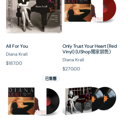
Heart
(Red
Vinyl)
(UShop
獨
家
銷
All For You
Only Trust Your Heart (Red
售)
Vinyl) (UShop獨家銷售)
Diana Krall
Diana Krall
原
$187.00
原
$270.00
價
Only
All
價
已售罄
Trust
For
Your
You
Heart
(2x
(Vinyl)
Verve
Acoustic
Sounds
Series
Vinyl)