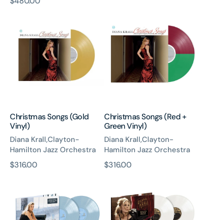
原
$480.00
價
Christmas
Christmas
價
Songs
Songs
(Gold
(Red
Vinyl)
+
Green
Vinyl)
Christmas Songs (Gold
Christmas Songs (Red +
Vinyl)
Green Vinyl)
Diana Krall,Clayton-
Diana Krall,Clayton-
Hamilton Jazz Orchestra
Hamilton Jazz Orchestra
原
$316.00
原
$316.00
The
Glad
價
價
Look
Rag
Of
Doll
Love
(2x
(2x
Coloured