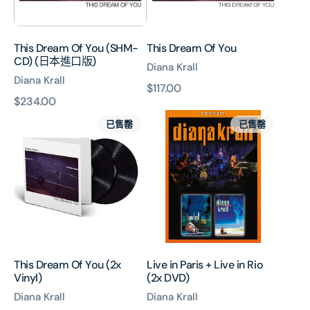
本
進
口
This Dream Of You (SHM-
This Dream Of You
版)
CD) (日本進口版)
Diana Krall
Diana Krall
原
$117.00
原
$234.00
價
This
Live
價
已售罄
已售罄
Dream
in
Of
Paris
You
+
(2x
Live
Vinyl)
in
Rio
(2x
DVD)
This Dream Of You (2x
Live in Paris + Live in Rio
Vinyl)
(2x DVD)
Diana Krall
Diana Krall