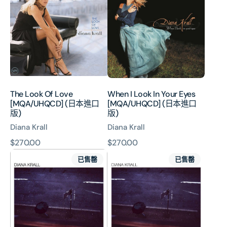
Of
Look
Love
In
[MQA/UHQCD]
Your
(日
Eyes
本
[MQA/UHQCD]
進
(日
口
本
版)
進
The Look Of Love
When I Look In Your Eyes
口
[MQA/UHQCD] (日本進口
[MQA/UHQCD] (日本進口
版)
版)
版)
Diana Krall
Diana Krall
原
$270.00
原
$270.00
This
This
價
價
已售罄
已售罄
Dream
Dream
Of
Of
You
You
(SHM-
CD)
(日