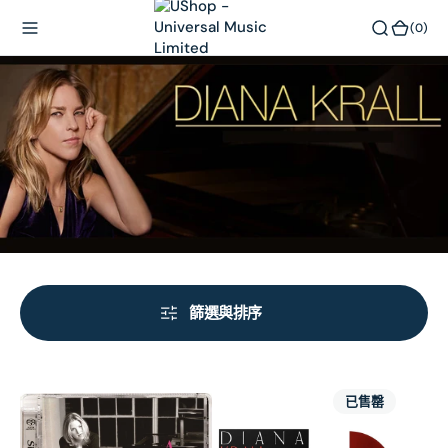
內
(0)
(0)
容
篩選與排序
All
Only
已售罄
For
Trust
You
Your