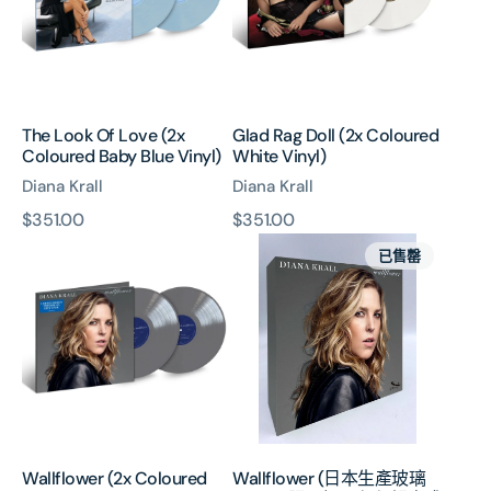
Coloured
White
Baby
Vinyl)
Blue
Vinyl)
The Look Of Love (2x
Glad Rag Doll (2x Coloured
Coloured Baby Blue Vinyl)
White Vinyl)
Diana Krall
Diana Krall
原
$351.00
原
$351.00
Wallflower
Wallflower
價
價
已售罄
(2x
(日
Coloured
本
Grey
生
Vinyl)
產
玻
璃
CD)
(只
限
Wallflower (2x Coloured
Wallflower (日本生產玻璃
預