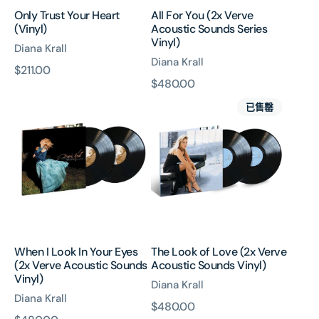
Only Trust Your Heart
All For You (2x Verve
(Vinyl)
Acoustic Sounds Series
Vinyl)
Diana Krall
Diana Krall
原
$211.00
原
$480.00
價
When
The
價
已售罄
I
Look
Look
of
In
Love
Your
(2x
Eyes
Verve
(2x
Acoustic
Verve
Sounds
Acoustic
Vinyl)
Sounds
When I Look In Your Eyes
The Look of Love (2x Verve
Vinyl)
(2x Verve Acoustic Sounds
Acoustic Sounds Vinyl)
Vinyl)
Diana Krall
Diana Krall
原
$480.00