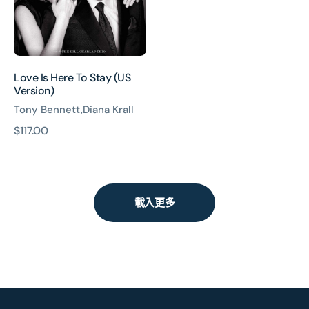
(US
Version)
Love Is Here To Stay (US
Version)
Tony Bennett,Diana Krall
原
$117.00
價
載入更多