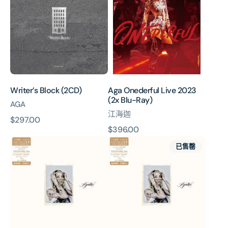
(2CD)
Live
2023
(2x
Blu-
Ray)
Writer’s Block (2CD)
Aga Onederful Live 2023
(2x Blu-Ray)
AGA
江海迦
原
$297.00
原
$396.00
價
AGATHA
AGATHA
價
已售罄
(2x
(2x
Vinyl)
Vinyl)
(Disc
(Disc
1
1
Side
Side
B
B
with
with