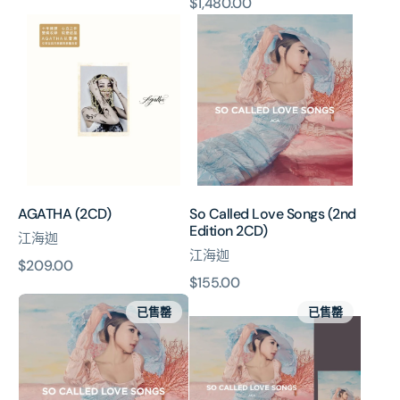
原
$1,480.00
價
AGATHA
So
價
(2CD)
Called
Love
Songs
(2nd
Edition
2CD)
AGATHA (2CD)
So Called Love Songs (2nd
Edition 2CD)
江海迦
江海迦
原
$209.00
原
$155.00
價
So
So
價
已售罄
已售罄
Called
Called
Love
Love
Songs
Songs
(Vinyl)
(Vinyl)