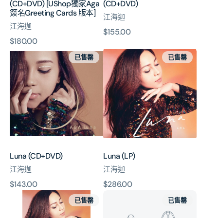
(CD+DVD) [UShop獨家Aga
(CD+DVD)
Greeting
簽名Greeting Cards 版本]
江海迦
Cards
江海迦
版
原
$155.00
本]
原
$180.00
價
Luna
Luna
價
已售罄
已售罄
(CD+DVD)
(LP)
Luna (CD+DVD)
Luna (LP)
江海迦
江海迦
原
$143.00
原
$286.00
Luna
Ginadoll
價
價
已售罄
已售罄
(2CD)
Concert
Live