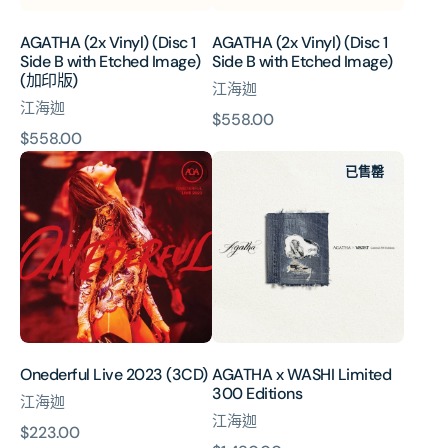
Etched
Etched
Image)
Image)
AGATHA (2x Vinyl) (Disc 1
AGATHA (2x Vinyl) (Disc 1
(加
Side B with Etched Image)
Side B with Etched Image)
印
(加印版)
江海迦
版)
江海迦
原
$558.00
原
$558.00
價
Onederful
AGATHA
價
已售罄
Live
x
2023
WASHI
(3CD)
Limited
300
Editions
Onederful Live 2023 (3CD)
AGATHA x WASHI Limited
300 Editions
江海迦
江海迦
原
$223.00