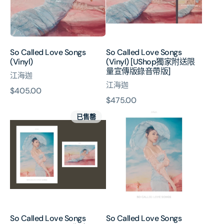
[UShop
獨
家
附
送
So Called Love Songs
So Called Love Songs
限
(Vinyl)
(Vinyl) [UShop獨家附送限
量
量宣傳版錄音帶版]
江海迦
宣
江海迦
傳
原
$405.00
版
原
$475.00
價
錄
So
So
價
已售罄
音
Called
Called
帶
Love
Love
版]
Songs
Songs
(CD+DVD)
(CD+DVD)
[UShop
獨
家
Aga
簽
So Called Love Songs
So Called Love Songs
名