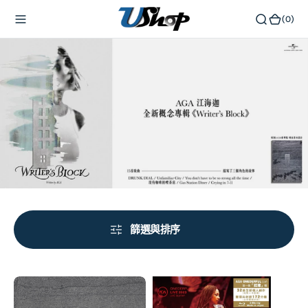
內
(0)
(0)
容
篩選與排序
Writer’s
Aga
Block
Onederful