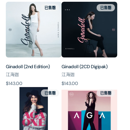
Ginadoll
Ginadoll
價
已售罄
已售罄
(2nd
(2CD
Edition)
Digipak)
Ginadoll (2nd Edition)
Ginadoll (2CD Digipak)
江海迦
江海迦
原
$143.00
原
$143.00
一
AGA
價
價
已售罄
已售罄
加
(CD
一
+
(限
DVD)
量
3
吋