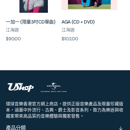
CD
單
曲)
一加一 (限量3吋CD單曲)
AGA (CD + DVD)
江海迦
江海迦
原
$90.00
原
$102.00
價
價
環球音樂香港官方網上商店，提供正版音樂產品及限量珍藏版
本，涵蓋中外流行、古典、爵士及影音系列，致力為樂迷與收
藏家帶來高品質的音樂體驗與獨家發售。
產品分類