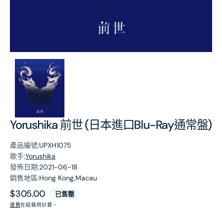
第
1
張
圖
片
Yorushika 前世 (日本進口Blu-Ray通常盤)
產品編號:
UPXH1075
歌手:
Yorushika
發佈日期:
2021-06-18
銷售地區:
Hong Kong,Macau
原
$305.00
已售罄
價
運費
在結帳時計算。