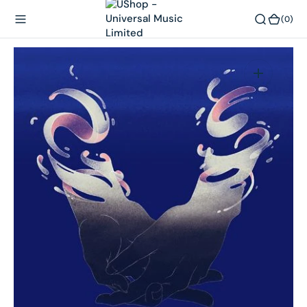
內
(0)
(0)
容
在
相
簿
中
開
啟