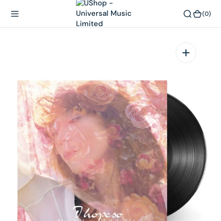
內
(0)
(0)
容
在
相
簿
中
開
啟