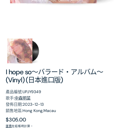
第
1
張
圖
片
I hope so～バラード・アルバム～
(Vinyl) (日本進口版)
產品編號:
UPJY9349
歌手:
中森明菜
發佈日期:
2023-12-13
銷售地區:
Hong Kong,Macau
原
$305.00
價
運費
在結帳時計算。