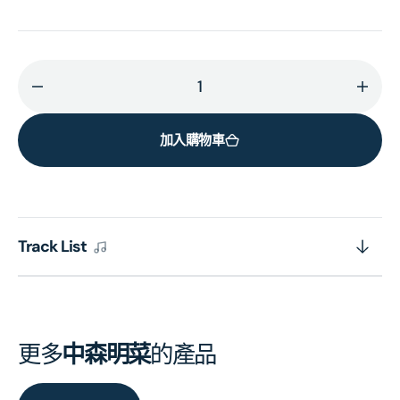
減
增
少
加
加入購物車
I
I
hope
hope
so
so
～
～
バ
バ
Track List
ラ
ラ
ー
ー
ド・
ド・
ア
ア
更多
中森明菜
的產品
ル
ル
バ
バ