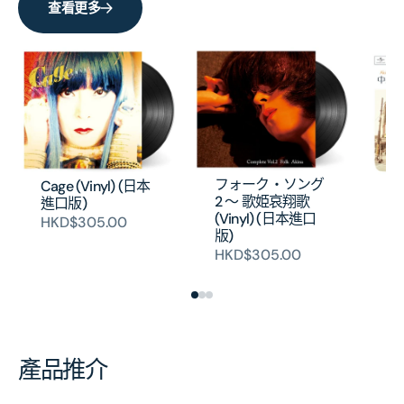
ム
ム
查看更多
～
～
(Vinyl)
(Viny
(日
(日
本
本
進
進
口
口
版)
版)
フォーク・ソング
Cage (Vinyl) (日本
ム
的
的
2 ～ 歌姫哀翔歌
進口版)
姫
(Vinyl) (日本進口
數
數
HKD$305.00
(V
版)
版
量
量
HKD$305.00
H
產品推介