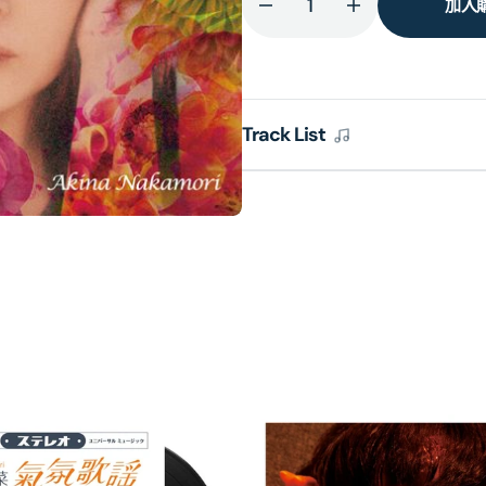
加入
減
增
少
加
FIXER
FIXER
(日
(日
Track List
本
本
進
進
口
口
版)
版)
的
的
數
數
量
量