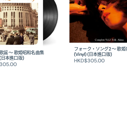
フォーク・ソング2 ～ 歌
歌謡 ～ 歌姫昭和名曲集
(Vinyl) (日本進口版)
l) (日本進口版)
HKD$305.00
305.00