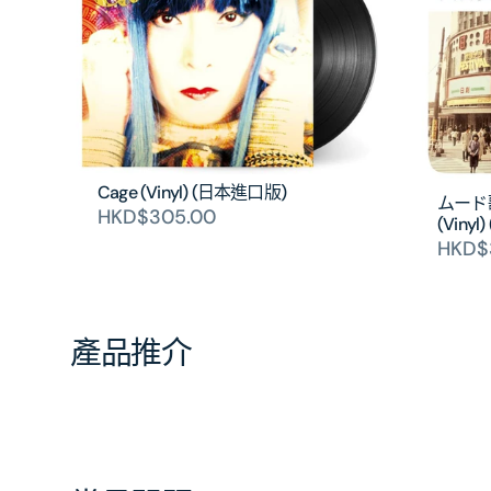
Cage (Vinyl) (日本進口版)
ムード
HKD$305.00
(Viny
HKD$
產品推介