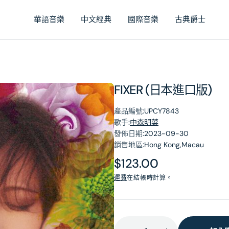
華語音樂
中文經典
國際音樂
古典爵士
FIXER (日本進口版)
產品編號:
UPCY7843
歌手:
中森明菜
發佈日期:
2023-09-30
銷售地區:
Hong Kong,Macau
原
$123.00
價
運費
在結帳時計算。