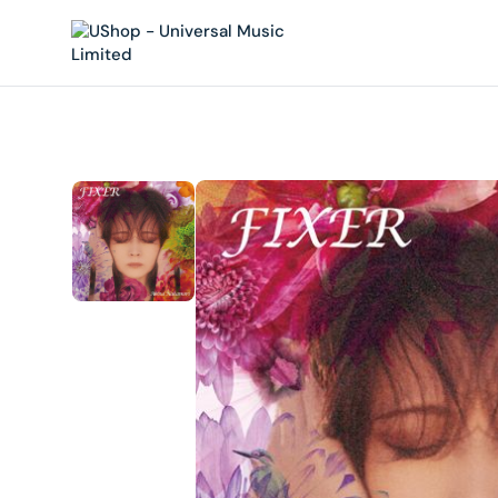
內
容
在
相