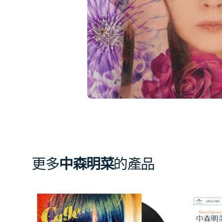
簿
中
開
啟
第
1
張
圖
片
更多
中森明菜
的產品