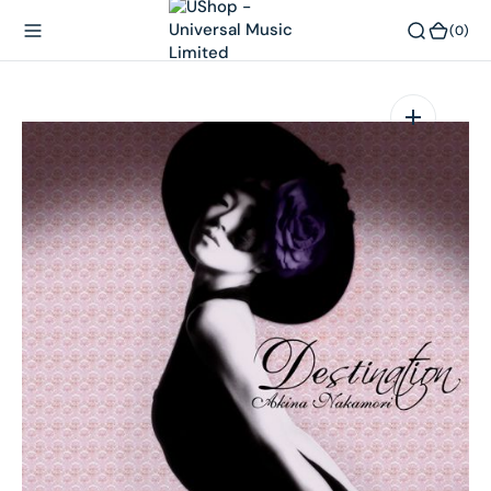
內
(0)
(0)
容
在
相
簿
中
開
啟