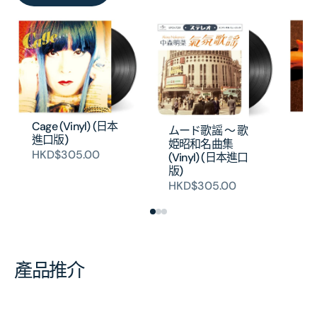
フ
Cage (Vinyl) (日本
ムード歌謡 ～ 歌
2
進口版)
姫昭和名曲集
(V
HKD$305.00
(Vinyl) (日本進口
版
版)
H
HKD$305.00
產品推介