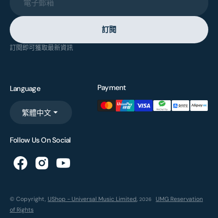
電子郵箱
訂閱
訂閱即可獲取最新資訊
Payment
Language
繁體中文
Follow Us On Social
© Copyright,
UShop - Universal Music Limited
,
UMG Reservation
2026
of Rights