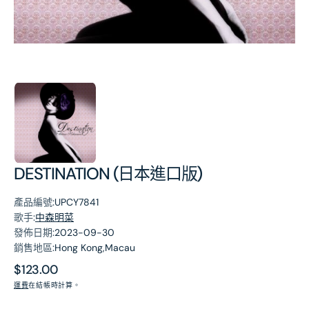
第
1
張
圖
片
DESTINATION (日本進口版)
產品編號:
UPCY7841
歌手:
中森明菜
發佈日期:
2023-09-30
銷售地區:
Hong Kong,Macau
原
$123.00
價
運費
在結帳時計算。