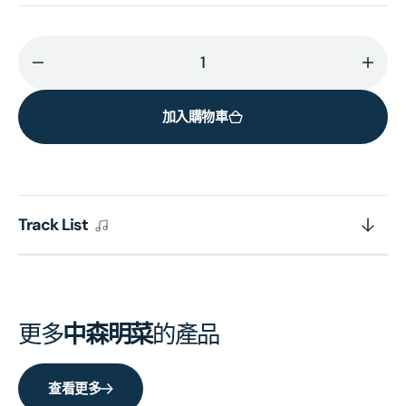
減
增
少
加
加入購物車
DESTINATION
DEST
(日
(日
本
本
進
進
口
口
Track List
版)
版)
的
的
數
數
量
量
更多
中森明菜
的產品
查看更多