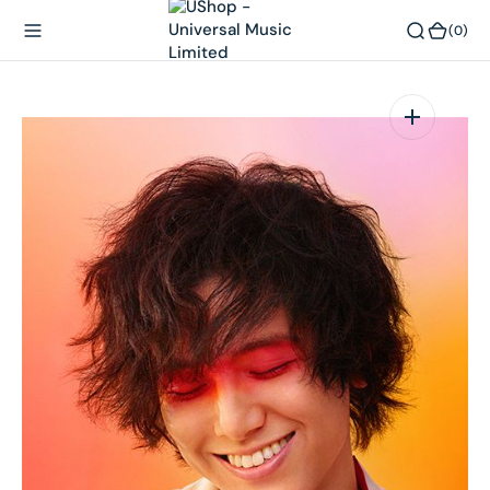
內
(0)
(0)
容
在
相
簿
中
開
啟