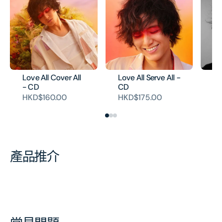
Love All Cover All
Love All Serve All -
He
- CD
CD
Ne
HKD$160.00
HKD$175.00
H
產品推介