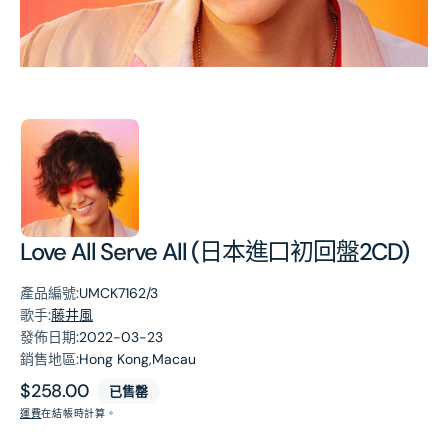
第
1
張
圖
片
Love All Serve All (日本進口初回盤2CD)
產品編號:
UMCK7162/3
歌手:
藤井風
發佈日期:
2022-03-23
銷售地區:
Hong Kong,Macau
原
$258.00
已售罄
價
運費
在結帳時計算。