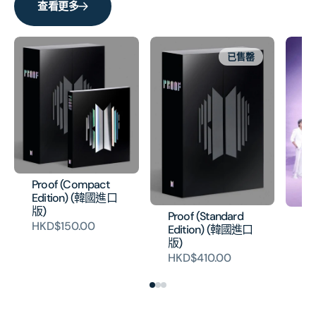
盤
盤
查看更多
C
C
2CD+相
2CD
冊)
冊)
已售罄
的
的
數
數
量
量
Proof (Compact
Edition) (韓國進口
版)
Proof (Standard
BT
HKD$150.00
Edition) (韓國進口
本
版)
A 
HKD$410.00
H