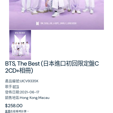
第
1
張
圖
片
BTS, The Best (日本進口初回限定盤C
2CD+相冊)
產品編號:
UICV9335K
歌手:
BTS
發佈日期:
2021-06-17
銷售地區:
Hong Kong,Macau
原
$258.00
價
運費
在結帳時計算。