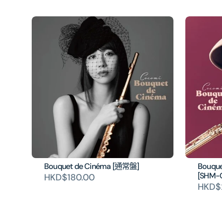
Bouquet de Cinéma [通常盤]
Bouqu
[SHM-
HKD$180.00
HKD$