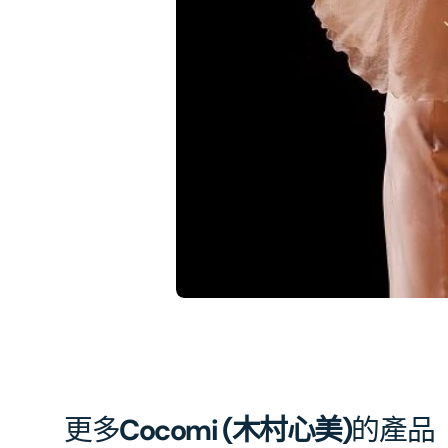
在
相
簿
中
開
啟
第
1
張
圖
片
更多
Cocomi (木村心美)
的產品