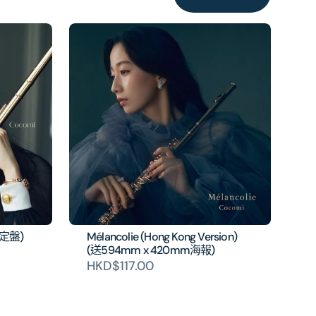
限定盤)
Mélancolie (Hong Kong Version)
(送594mm x 420mm海報)
HKD$117.00