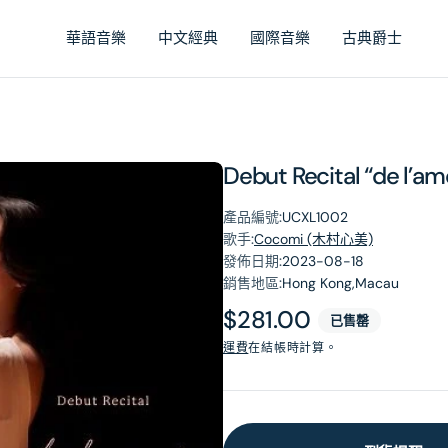
華語音樂
中文經典
國際音樂
古典爵士
Debut Recital “de l
產品編號:
UCXL1002
歌手:
Cocomi (木村心美)
發佈日期:
2023-08-18
銷售地區:
Hong Kong,Macau
原
$281.00
已售罄
價
運費
在結帳時計算。