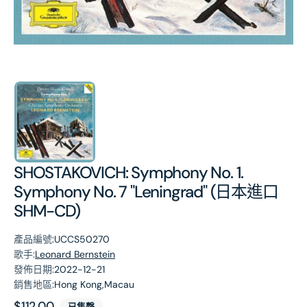
第
1
張
圖
片
SHOSTAKOVICH: Symphony No. 1.
Symphony No. 7 "Leningrad" (日本進口
SHM-CD)
產品編號:
UCCS50270
歌手:
Leonard Bernstein
發佈日期:
2022-12-21
銷售地區:
Hong Kong,Macau
原
$112.00
已售罄