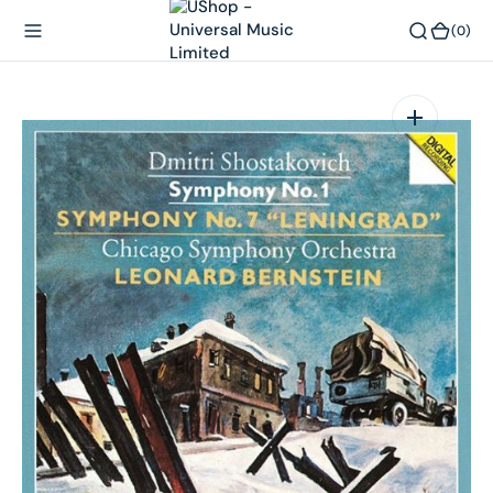
內
(0)
(0)
容
在
相
簿
中
開
啟