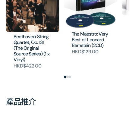
MA
Sy
"R
The Maestro: Very
Beethoven: String
Vi
Best of Leonard
Quartet, Op. 131
H
Bernstein (2CD)
(The Original
HKD$129.00
Source Series) (1 x
Vinyl)
HKD$422.00
產品推介