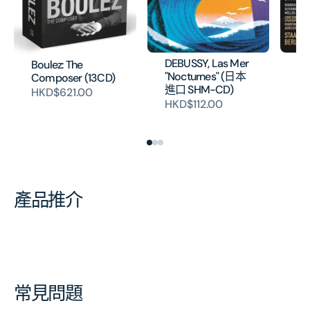
DEBUSSY, Las Mer
MA
Boulez: The
"Nocturnes" (日本
Sy
Composer (13CD)
進口 SHM-CD)
(
HKD$621.00
S
HKD$112.00
H
產品推介
常見問題