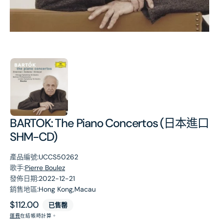
第
1
張
圖
片
BARTOK: The Piano Concertos (日本進口
SHM-CD)
產品編號:
UCCS50262
歌手:
Pierre Boulez
發佈日期:
2022-12-21
銷售地區:
Hong Kong,Macau
原
$112.00
已售罄
價
運費
在結帳時計算。