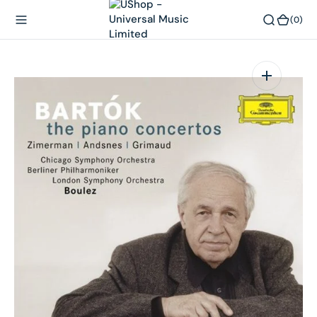
內
(0)
(0)
容
在
相
簿
中
開
啟