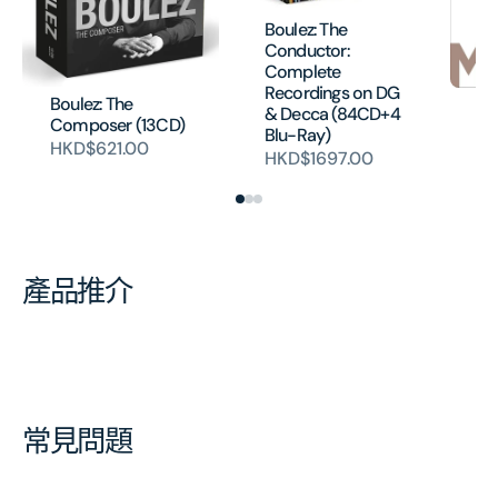
Boulez: The
Conductor:
Complete
Recordings on DG
Boulez: The
Bo
& Decca (84CD+4
Composer (13CD)
MA
Blu-Ray)
HKD$621.00
H
HKD$1697.00
產品推介
常見問題