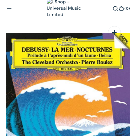
內
(0)
(0)
容
在
相
簿
中
開
啟