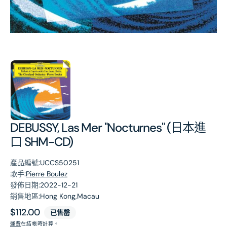
第
1
張
圖
片
DEBUSSY, Las Mer "Nocturnes" (日本進
口 SHM-CD)
產品編號:
UCCS50251
歌手:
Pierre Boulez
發佈日期:
2022-12-21
銷售地區:
Hong Kong,Macau
原
$112.00
已售罄
價
運費
在結帳時計算。