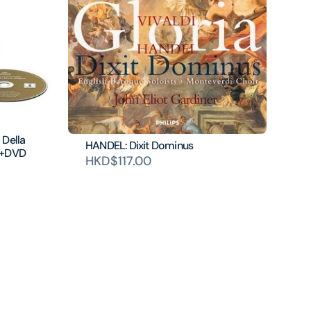
 Della
HANDEL: Dixit Dominus
D+DVD
HKD$117.00