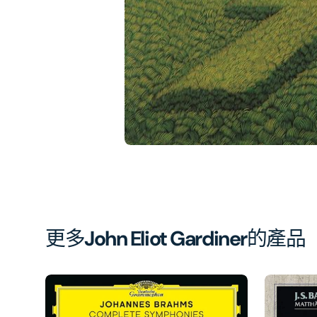
相
簿
中
開
啟
第
1
張
圖
片
更多
John Eliot Gardiner
的產品