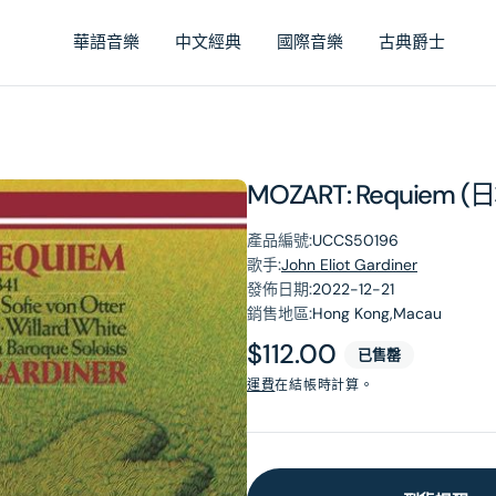
華語音樂
中文經典
國際音樂
古典爵士
MOZART: Requiem 
產品編號:
UCCS50196
歌手:
John Eliot Gardiner
發佈日期:
2022-12-21
銷售地區:
Hong Kong,Macau
原
$112.00
已售罄
價
運費
在結帳時計算。