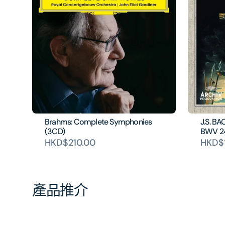
Brahms: Complete Symphonies
J.S. BA
(3CD)
BWV 2
HKD$210.00
HKD$
產品推介