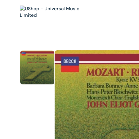
內
容
在