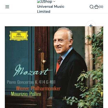
內
(0)
(0)
容
在
相
簿
中
開
啟