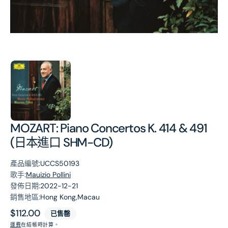
第
1
張
圖
片
MOZART: Piano Concertos K. 414 & 491
(日本進口 SHM-CD)
產品編號:
UCCS50193
歌手:
Mauizio Pollini
發佈日期:
2022-12-21
銷售地區:
Hong Kong,Macau
原
$112.00
已售罄
價
運費
在結帳時計算。