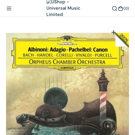
內
(0)
(0)
容
在
相
簿
中
開
啟