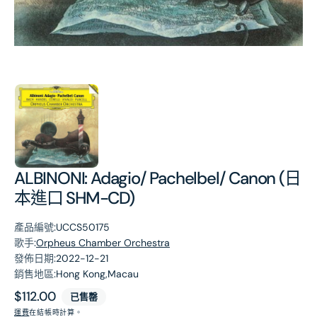
第
1
張
圖
片
ALBINONI: Adagio/ Pachelbel/ Canon (日
本進口 SHM-CD)
產品編號:
UCCS50175
歌手:
Orpheus Chamber Orchestra
發佈日期:
2022-12-21
銷售地區:
Hong Kong,Macau
原
$112.00
已售罄
價
運費
在結帳時計算。