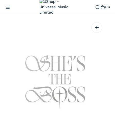
內
(0)
(0)
容
在
相
簿
中
開
啟