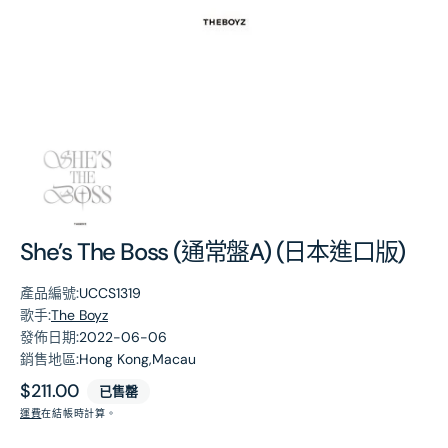
第
1
張
圖
片
She’s The Boss (通常盤A) (日本進口版)
產品編號:
UCCS1319
歌手:
The Boyz
發佈日期:
2022-06-06
銷售地區:
Hong Kong,Macau
原
$211.00
已售罄
價
運費
在結帳時計算。