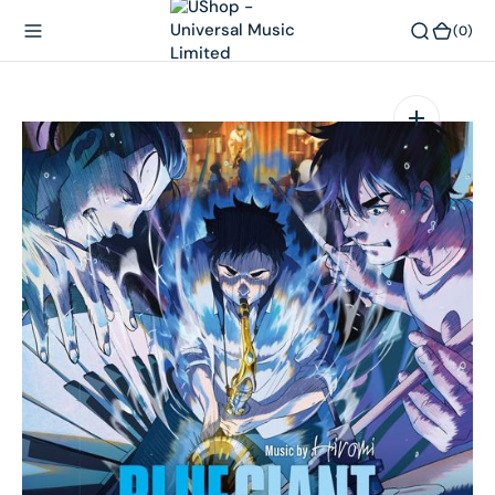
內
(0)
(0)
容
在
相
簿
中
開
啟