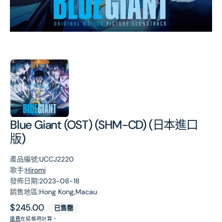
第
1
張
圖
片
Blue Giant (OST) (SHM-CD) (日本進口
版)
產品編號:
UCCJ2220
歌手:
Hiromi
發佈日期:
2023-08-18
銷售地區:
Hong Kong,Macau
原
$245.00
已售罄
價
運費
在結帳時計算。