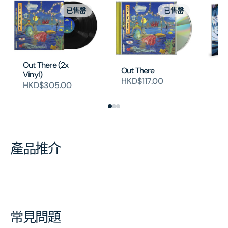
已售罄
已售罄
Out There (2x
Bl
Out There
Vinyl)
(2
HKD$117.00
HKD$305.00
H
產品推介
常見問題