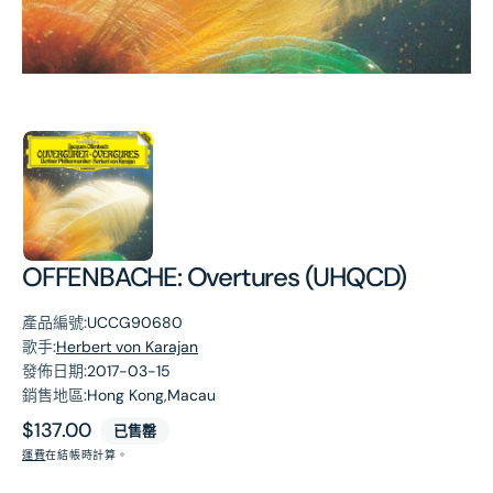
第
1
張
圖
片
OFFENBACHE: Overtures (UHQCD)
產品編號:
UCCG90680
歌手:
Herbert von Karajan
發佈日期:
2017-03-15
銷售地區:
Hong Kong,Macau
原
$137.00
已售罄
價
運費
在結帳時計算。