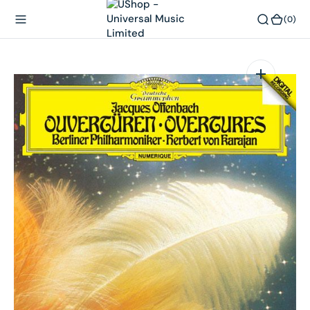
內
(0)
(0)
容
在
相
簿
中
開
啟