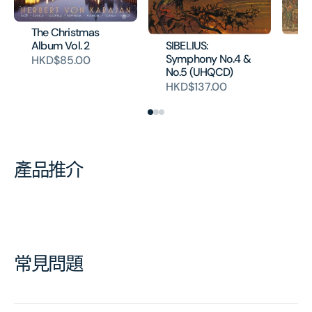
The Christmas
SIBELIUS:
BE
Album Vol. 2
Symphony No.4 &
Eg
HKD$85.00
No.5 (UHQCD)
(
HKD$137.00
H
產品推介
常見問題