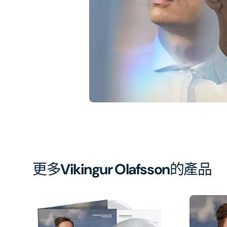
簿
中
開
啟
第
1
張
圖
片
更多
Vikingur Olafsson
的產品