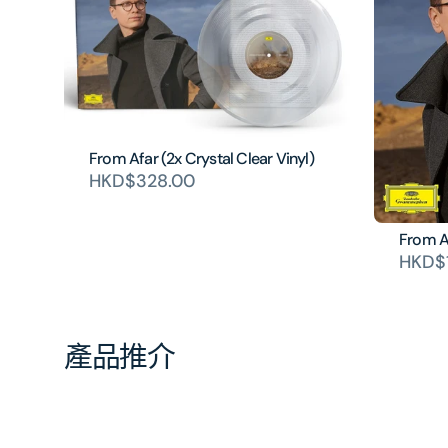
From Afar (2x Crystal Clear Vinyl)
HKD$328.00
From A
HKD$1
產品推介