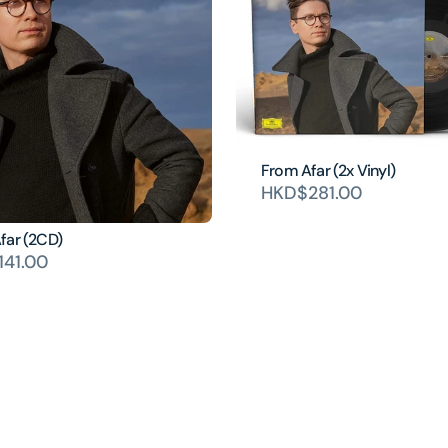
From Afar (2x Vinyl)
HKD$281.00
far (2CD)
41.00