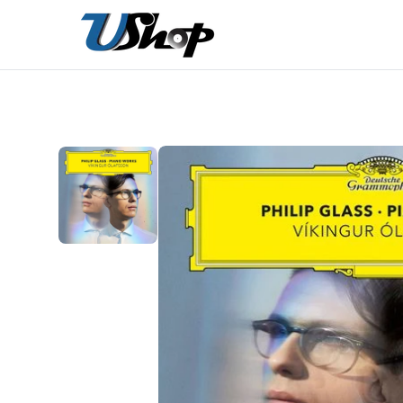
內
容
在
相