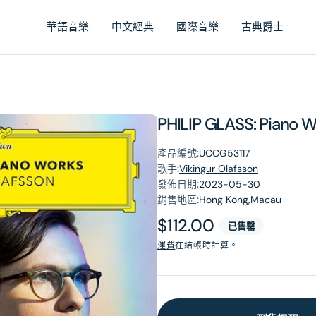
華語音樂
中文經典
國際音樂
古典爵士
PHILIP GLASS: Pian
產品編號:
UCCG53117
歌手:
Vikingur Olafsson
發佈日期:
2023-05-30
銷售地區:
Hong Kong,Macau
原
$112.00
已售罄
價
運費
在結帳時計算。