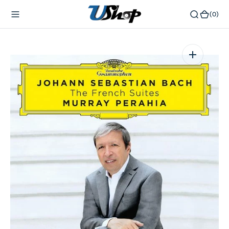
內
(0)
(0)
容
在
相
簿
中
開
啟