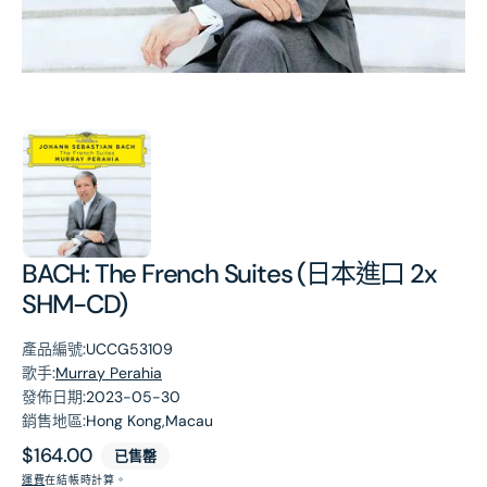
第
1
張
圖
片
BACH: The French Suites (日本進口 2x
SHM-CD)
產品編號:
UCCG53109
歌手:
Murray Perahia
發佈日期:
2023-05-30
銷售地區:
Hong Kong,Macau
原
$164.00
已售罄
價
運費
在結帳時計算。