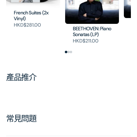
French Suites (2x
Vinyl)
BE
HKD$281.00
BEETHOVEN: Piano
So
Sonatas (LP)
HK
HKD$211.00
產品推介
常見問題