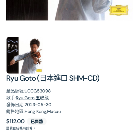
第
1
張
圖
片
Ryu Goto (日本進口 SHM-CD)
產品編號:
UCCG53098
歌手:
Ryu Goto 五嵨龍
發佈日期:
2023-05-30
銷售地區:
Hong Kong,Macau
原
$112.00
已售罄
價
運費
在結帳時計算。