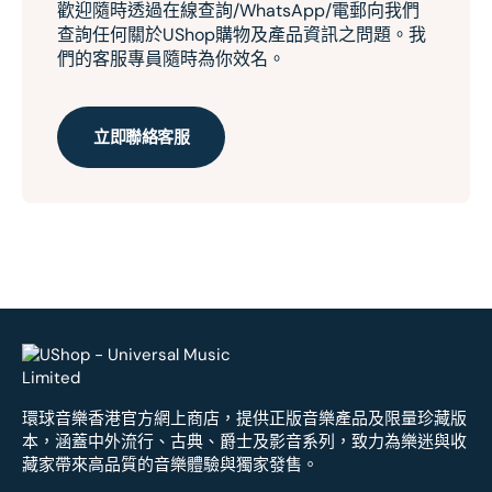
歡迎隨時透過在線查詢/WhatsApp/電郵向我們
查詢任何關於UShop購物及產品資訊之問題。我
們的客服專員隨時為你效名。
立即聯絡客服
環球音樂香港官方網上商店，提供正版音樂產品及限量珍藏版
本，涵蓋中外流行、古典、爵士及影音系列，致力為樂迷與收
藏家帶來高品質的音樂體驗與獨家發售。