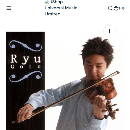
內
(0)
(0)
容
在
相
簿
中
開
啟