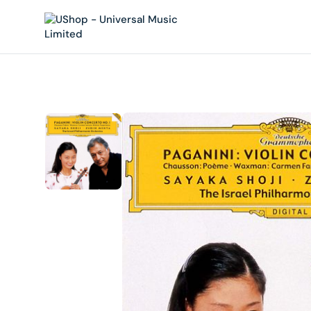
內
容
在