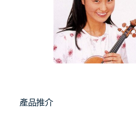
相
簿
中
開
啟
第
1
張
圖
片
產品推介