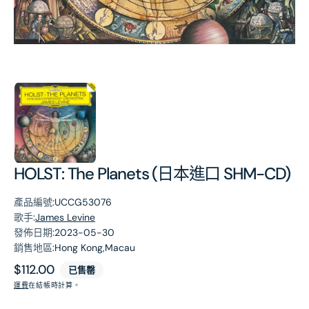
第
1
張
圖
片
HOLST: The Planets (日本進口 SHM-CD)
產品編號:
UCCG53076
歌手:
James Levine
發佈日期:
2023-05-30
銷售地區:
Hong Kong,Macau
原
$112.00
已售罄
價
運費
在結帳時計算。