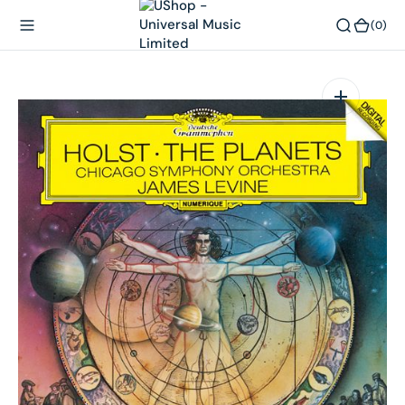
內
(0)
(0)
容
在
相
簿
中
開
啟