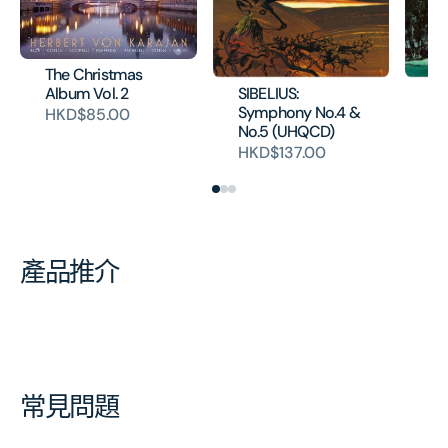
The Christmas
SIBELIUS:
SI
Album Vol. 2
Symphony No.4 &
Sy
HKD$85.00
No.5 (UHQCD)
No
HKD$137.00
H
產品推介
常見問題