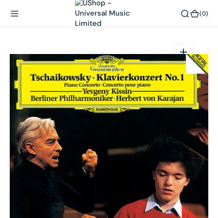
內
(0)
(0)
容
在
相
簿
中
開
啟