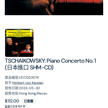
第
1
張
圖
片
TSCHAIKOWSKY: Piano Concerto No. 1
(日本進口 SHM-CD)
產品編號:
UCCG53074
歌手:
Herbert von Karajan
發佈日期:
2023-05-30
銷售地區:
Hong Kong,Macau
原
$112.00
已售罄
價
運費
在結帳時計算。