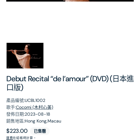
第
1
張
圖
片
Debut Recital “de l’amour” (DVD) (日本進
口版)
產品編號:
UCBL1002
歌手:
Cocomi (木村心美)
發佈日期:
2023-08-18
銷售地區:
Hong Kong,Macau
原
$223.00
已售罄
價
運費
在結帳時計算。