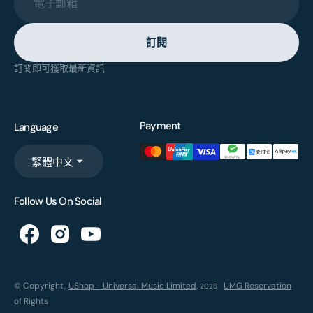
電子郵箱
訂閱
訂閱即可獲取最新資訊
Payment
Language
繁體中文
Follow Us On Social
© Copyright,
UShop - Universal Music Limited
,
UMG Reservation
2026
of Rights