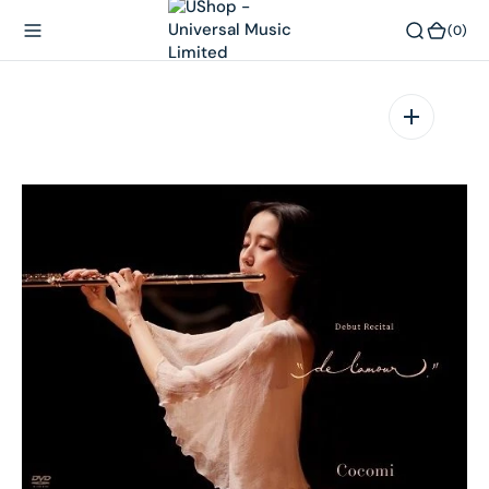
內
(0)
(0)
容
在
相
簿
中
開
啟