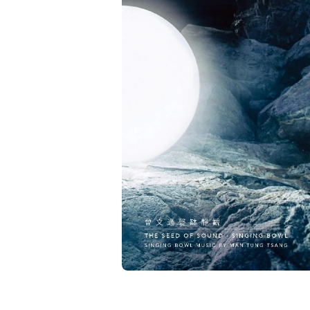
在
相
簿
中
開
啟
第
1
張
圖
片