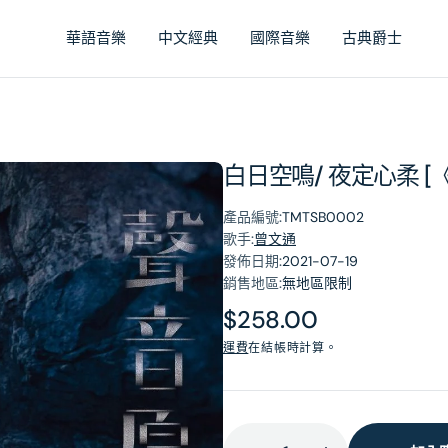
華語音樂
中文經典
國際音樂
古典爵士
白日空鳴/ 夜定心柔 [
產品編號:
TMTSB0002
歌手:
曾文通
發佈日期:
2021-07-19
銷售地區:
無地區限制
原
$258.00
價
運費
在結帳時計算。