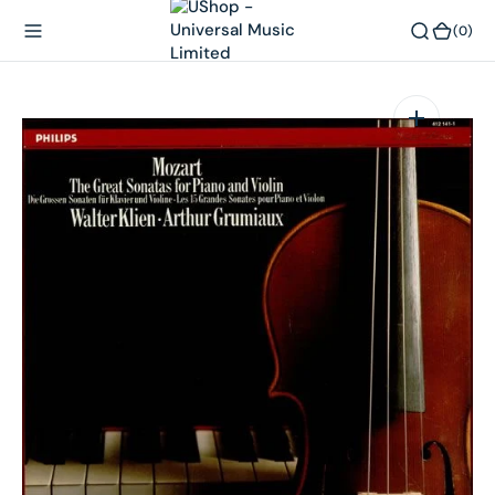
內
(0)
(0)
容
在
相
簿
中
開
啟