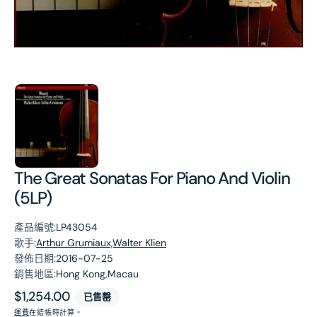
第
1
張
圖
片
The Great Sonatas For Piano And Violin
(5LP)
產品編號:
LP43054
歌手:
Arthur Grumiaux,Walter Klien
發佈日期:
2016-07-25
銷售地區:
Hong Kong,Macau
原
$1,254.00
已售罄
價
運費
在結帳時計算。