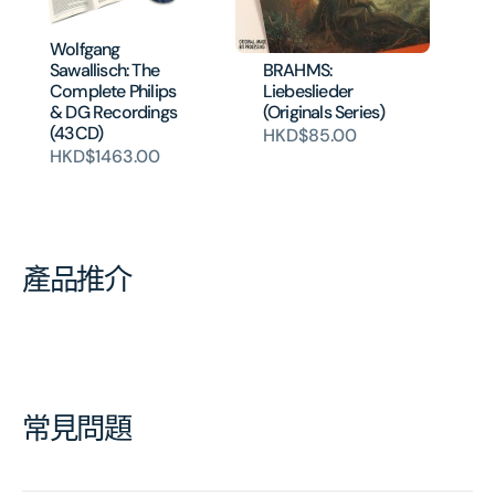
Wolfgang
BRAHMS:
Sawallisch: The
Liebeslieder
Complete Philips
(Originals Series)
& DG Recordings
(43CD)
HKD$85.00
HKD$1463.00
產品推介
常見問題