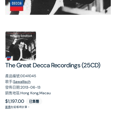
第
1
張
圖
片
The Great Decca Recordings (25CD)
產品編號:
DD41045
歌手:
Sawallisch
發佈日期:
2013-06-13
銷售地區:
Hong Kong,Macau
原
$1,197.00
已售罄
價
運費
在結帳時計算。