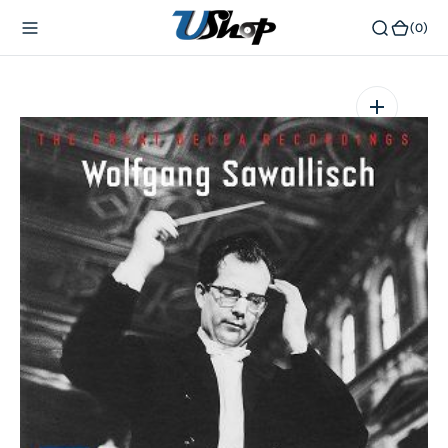
內
(0)
(0)
容
在
相
簿
中
開
啟