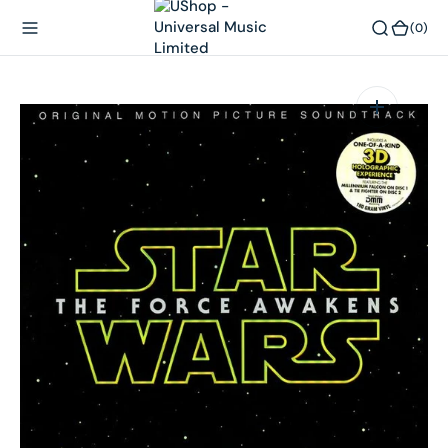
內
(0)
(0)
容
在
相
簿
中
開
啟