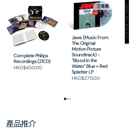
已售罄
Jaws (Music From
The Original
Motion Picture
In
Soundtrack) -
Complete Philips
Th
"Blood in the
Recordings (21CD)
Lo
Water" Blue + Red
HKD$450.00
H
Splatter LP
HKD$270.00
產品推介