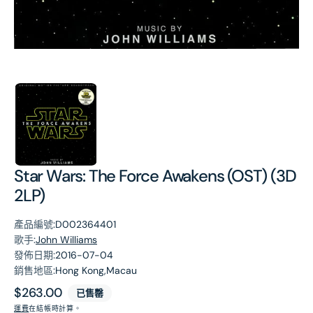
第
1
張
圖
片
Star Wars: The Force Awakens (OST) (3D
2LP)
產品編號:
D002364401
歌手:
John Williams
發佈日期:
2016-07-04
銷售地區:
Hong Kong,Macau
原
$263.00
已售罄
價
運費
在結帳時計算。