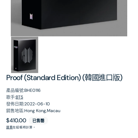
第
1
張
圖
片
Proof (Standard Edition) (韓國進口版)
產品編號:
BHE0116
歌手:
BTS
發佈日期:
2022-06-10
銷售地區:
Hong Kong,Macau
原
$410.00
已售罄
價
運費
在結帳時計算。