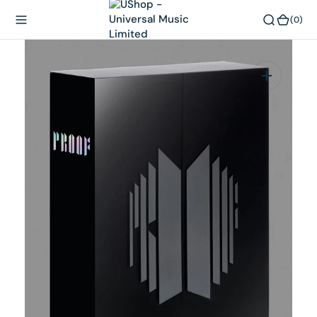
內
(0)
(0)
容
在
相
簿
中
開
啟