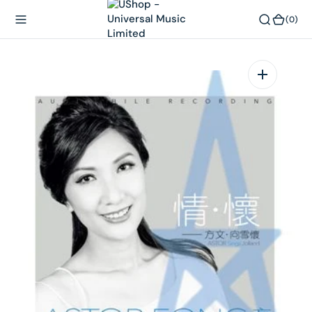
內
(0)
(0)
容
在
相
簿
中
開
啟