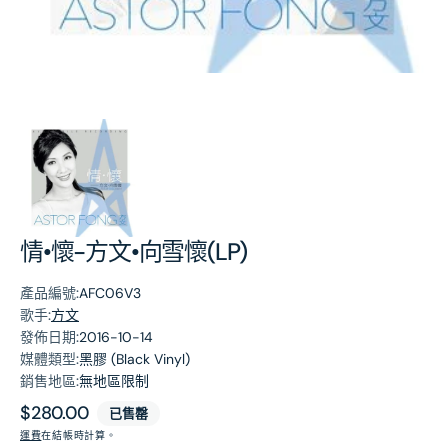
第
1
張
圖
片
情•懷-方文•向雪懷(LP)
產品編號:
AFC06V3
歌手:
方文
發佈日期:
2016-10-14
媒體類型:
黑膠 (Black Vinyl)
銷售地區:
無地區限制
原
$280.00
已售罄
價
運費
在結帳時計算。