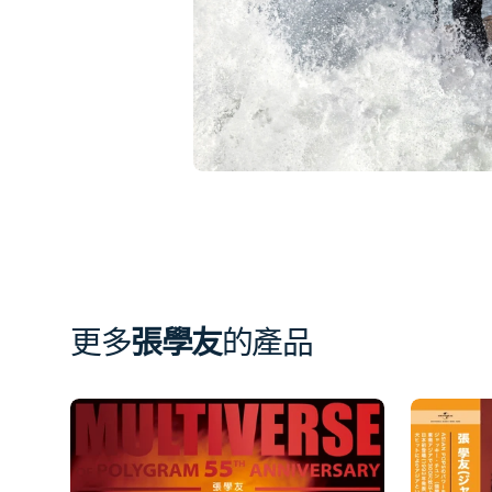
簿
中
開
啟
第
1
張
圖
片
更多
張學友
的產品