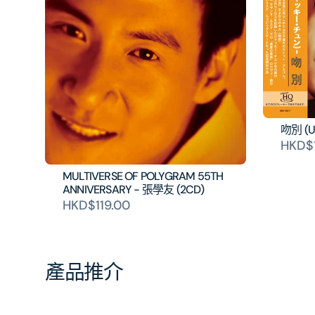
吻別 (U
HKD$
MULTIVERSE OF POLYGRAM 55TH
ANNIVERSARY - 張學友 (2CD)
HKD$119.00
產品推介