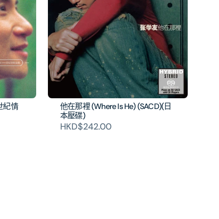
0世紀情
他在那裡 (Where Is He) (SACD)(日
本壓碟)
HKD$242.00