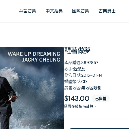
華語音樂
中文經典
國際音樂
古典爵士
醒著做夢
產品編號:
8897857
歌手:
張學友
發佈日期:
2015-01-14
媒體類型:
CD
銷售地區:
無地區限制
原
$143.00
已售罄
價
運費
在結帳時計算。