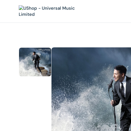
內
容
在
相