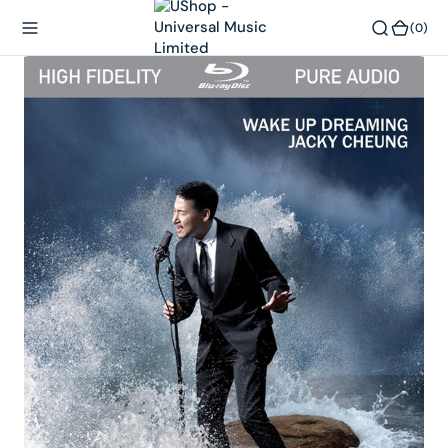
內
(0)
(0)
容
在
相
簿
中
開
啟