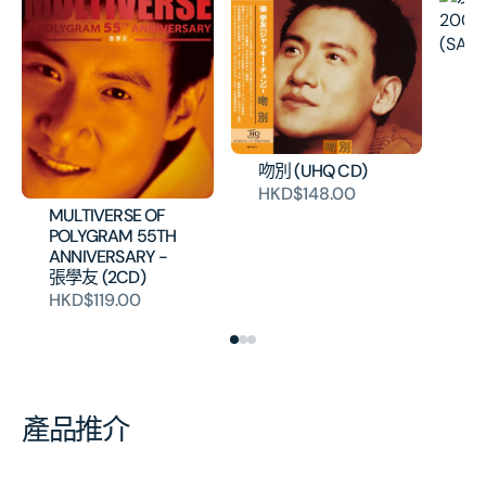
友
1
歌
本
H
吻別 (UHQ CD)
HKD$148.00
MULTIVERSE OF
POLYGRAM 55TH
ANNIVERSARY -
張學友 (2CD)
HKD$119.00
產品推介