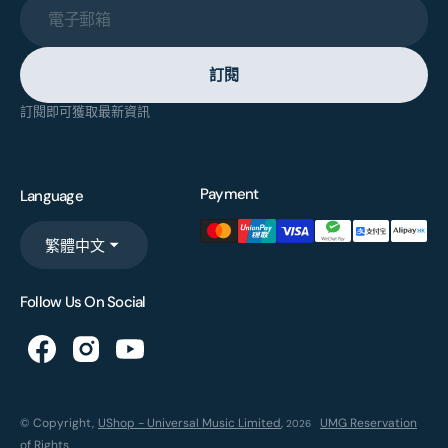
電子郵箱
訂閱
訂閱即可獲取最新資訊
Payment
Language
繁體中文
Follow Us On Social
© Copyright,
UShop - Universal Music Limited
,
UMG Reservation
2026
of Rights