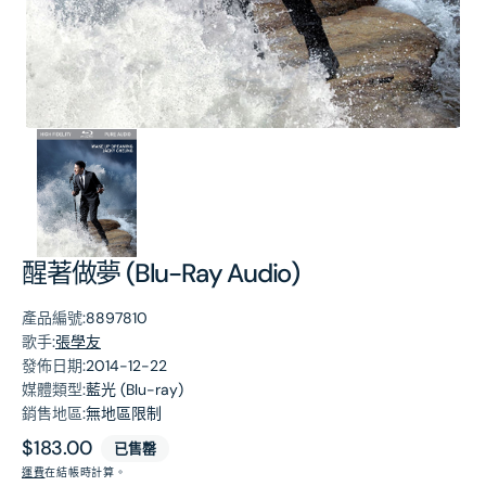
第
1
張
圖
片
醒著做夢 (Blu-Ray Audio)
產品編號:
8897810
歌手:
張學友
發佈日期:
2014-12-22
媒體類型:
藍光 (Blu-ray)
銷售地區:
無地區限制
原
$183.00
已售罄
價
運費
在結帳時計算。