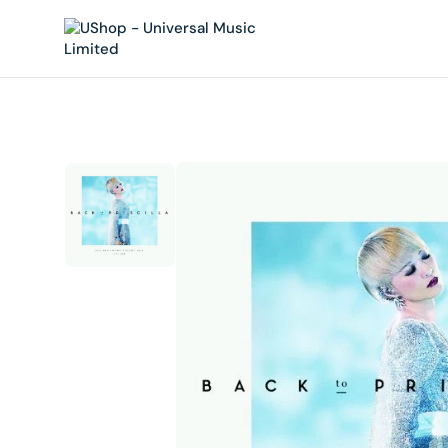
內
容
在
相