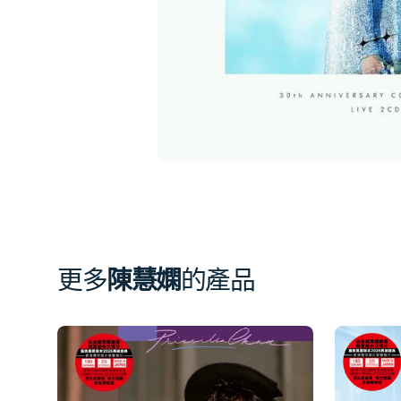
簿
中
開
啟
第
1
張
圖
片
更多
陳慧嫻
的產品