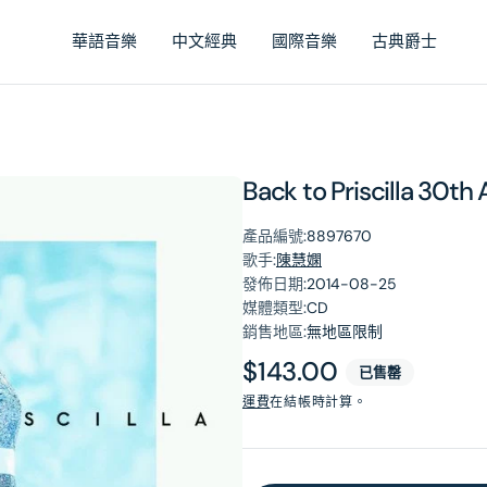
華語音樂
中文經典
國際音樂
古典爵士
Back to Priscilla 30th
產品編號:
8897670
歌手:
陳慧嫻
發佈日期:
2014-08-25
媒體類型:
CD
銷售地區:
無地區限制
原
$143.00
已售罄
價
運費
在結帳時計算。