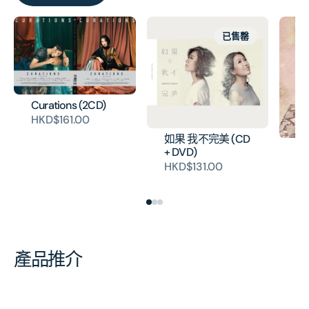
已售罄
Curations (2CD)
HKD$161.00
如果 我不完美 (CD
Pi
+ DVD)
+ 
HKD$131.00
H
產品推介