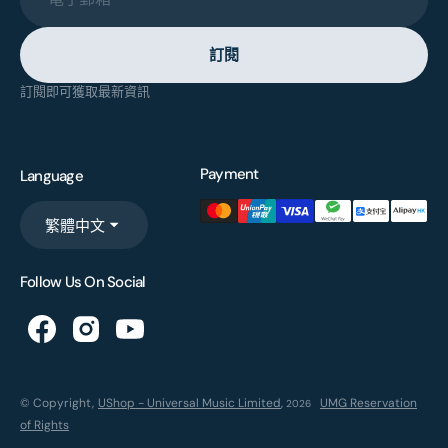
訂閱
訂閱即可獲取最新資訊
Payment
Language
繁體中文
Follow Us On Social
© Copyright,
UShop - Universal Music Limited
,
UMG Reservation
2026
of Rights