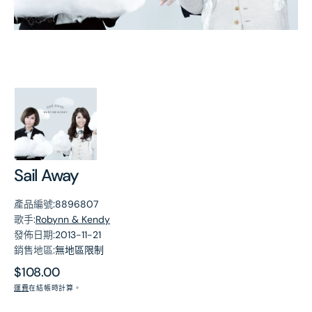
第
1
張
圖
片
Sail Away
產品編號:
8896807
歌手:
Robynn & Kendy
發佈日期:
2013-11-21
銷售地區:
無地區限制
原
$108.00
價
運費
在結帳時計算。