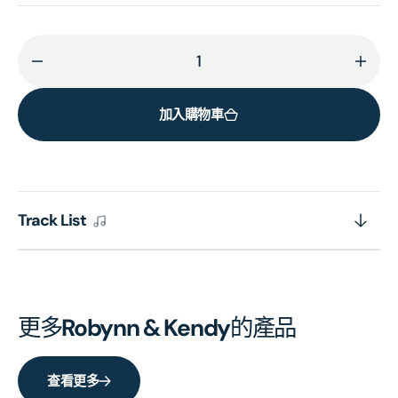
減
增
少
加
加入購物車
Sail
Sail
Away
Awa
的
的
數
數
量
量
Track List
更多
Robynn & Kendy
的產品
查看更多