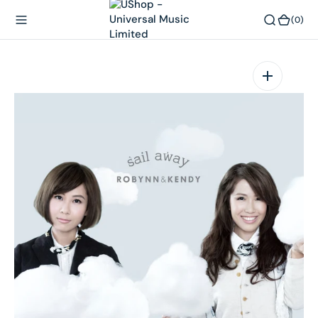
內
(0)
(0)
容
在
相
簿
中
開
啟