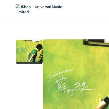
內
容
在
相