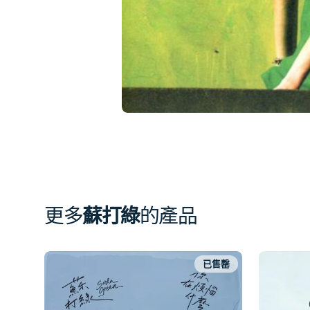
簿
中
開
啟
第
1
張
圖
片
更多
蘇打綠
的產品
已售罄