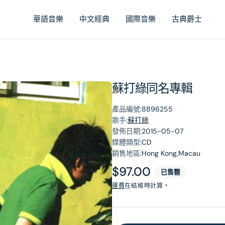
華語音樂
中文經典
國際音樂
古典爵士
蘇打綠同名專輯
產品編號:
8896255
歌手:
蘇打綠
發佈日期:
2015-05-07
媒體類型:
CD
銷售地區:
Hong Kong,Macau
原
$97.00
已售罄
價
運費
在結帳時計算。