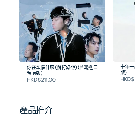
十年一
你在煩惱什麼 (蘇打綠版) (台灣進口
版)
預購版)
HKD$2
HKD$211.00
產品推介