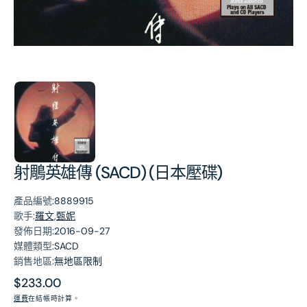
第
1
張
圖
片
射鵰英雄傳 (SACD) (日本壓碟)
產品編號:
8889915
歌手:
羅文,甄妮
發佈日期:
2016-09-27
媒體類型:
SACD
銷售地區:
無地區限制
原
$233.00
價
運費
在結帳時計算。