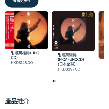
數
數
查看更多
量
量
射鵰英雄傳 (UHQ
射鵰英雄傳
CD)
(MQA-UHQCD)
E
HKD$148.00
(日本壓碟)
列
HKD$297.00
H
產品推介