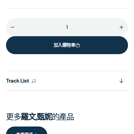
減
增
少
加
加入購物車
射
射
鵰
鵰
英
英
雄
雄
傳
傳
Track List
(SACD)
(SAC
(日
(日
本
本
壓
壓
更多
羅文,甄妮
的產品
碟)
碟)
的
的