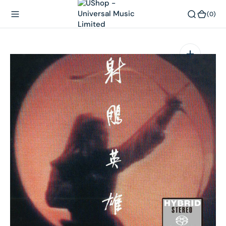
內
(0)
(0)
容
在
相
簿
中
開
啟