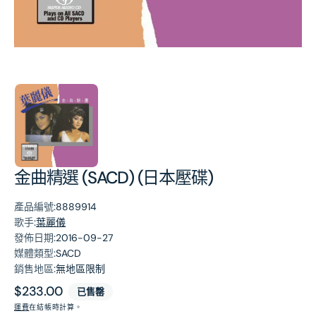
第
1
張
圖
片
金曲精選 (SACD) (日本壓碟)
產品編號:
8889914
歌手:
葉麗儀
發佈日期:
2016-09-27
媒體類型:
SACD
銷售地區:
無地區限制
原
$233.00
已售罄
價
運費
在結帳時計算。