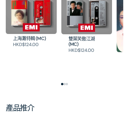
上海灘特輯 (MC)
雙葉笑傲江湖
(MC)
HKD$124.00
HKD$124.00
E
列
振
H
產品推介