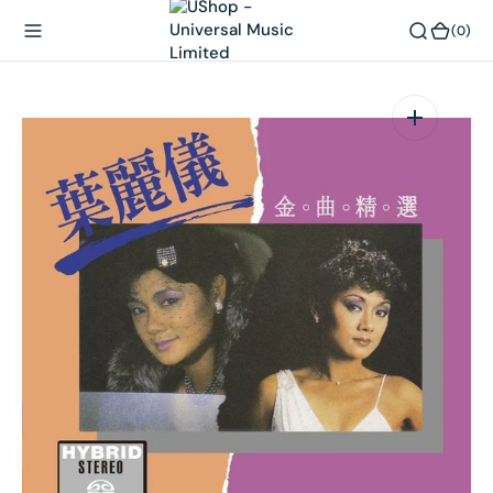
內
(0)
(0)
容
在
相
簿
中
開
啟