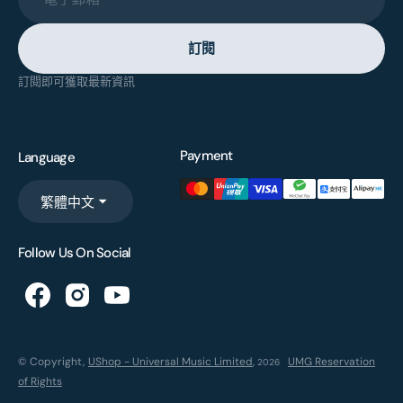
訂閱
訂閱即可獲取最新資訊
Payment
Language
繁體中文
Follow Us On Social
© Copyright,
UShop - Universal Music Limited
,
UMG Reservation
2026
of Rights