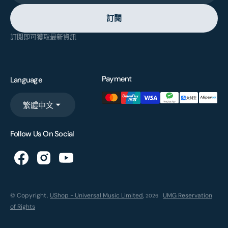
訂閱
訂閱即可獲取最新資訊
Payment
Language
繁體中文
Follow Us On Social
© Copyright,
UShop - Universal Music Limited
,
UMG Reservation
2026
of Rights