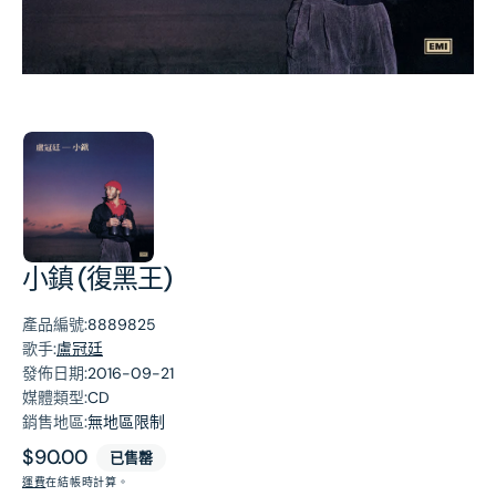
第
1
張
圖
片
小鎮 (復黑王)
產品編號:
8889825
歌手:
盧冠廷
發佈日期:
2016-09-21
媒體類型:
CD
銷售地區:
無地區限制
原
$90.00
已售罄
價
運費
在結帳時計算。