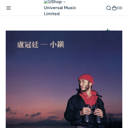
內
(0)
(0)
容
在
相
簿
中
開
啟