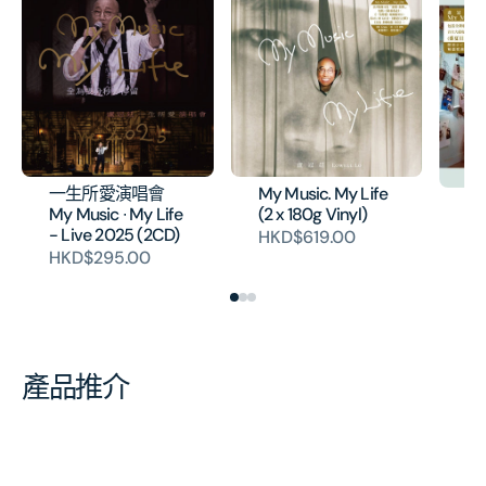
一生所愛演唱會
My Music. My Life
M
My Music ∙ My Life
(2 x 180g Vinyl)
Li
- Live 2025 (2CD)
HKD$619.00
H
HKD$295.00
產品推介