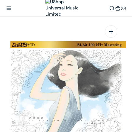
內
(0)
(0)
容
在
相
簿
中
開
啟