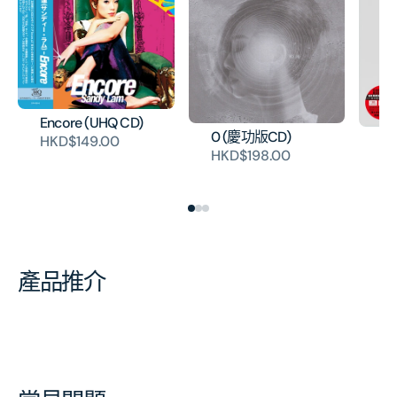
Encore (UHQ CD)
0 (慶功版CD)
Re
HKD$149.00
HKD$198.00
Vi
H
產品推介