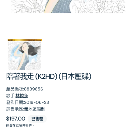
第
1
張
圖
片
陪著我走 (K2HD) (日本壓碟)
產品編號:
8889656
歌手:
林憶蓮
發佈日期:
2016-06-23
銷售地區:
無地區限制
原
$197.00
已售罄
價
運費
在結帳時計算。