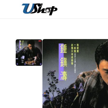
內
容
在