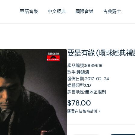
華語音樂
中文經典
國際音樂
古典爵士
要是有緣 (環球經典禮
產品編號:
8889619
歌手:
鍾鎮濤
發佈日期:
2017-02-24
媒體類型:
CD
銷售地區:
無地區限制
原
$78.00
價
運費
在結帳時計算。