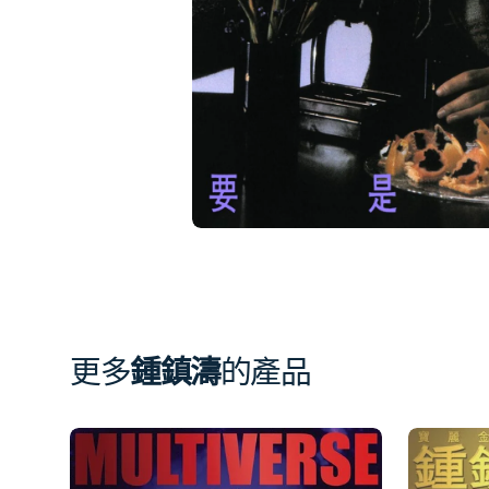
相
簿
中
開
啟
第
1
張
圖
片
更多
鍾鎮濤
的產品