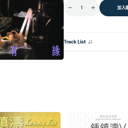
加入
減
增
少
加
要
要
是
是
Track List
有
有
緣
緣
(環
(環
球
球
經
經
典
典
禮
禮
讚)
讚)
的
的
數
數
量
量