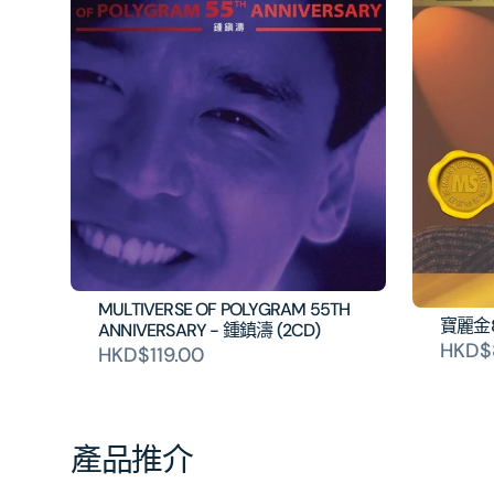
MULTIVERSE OF POLYGRAM 55TH
寶麗金
ANNIVERSARY - 鍾鎮濤 (2CD)
HKD$
HKD$119.00
產品推介